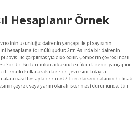
sıl Hesaplanır Örnek
vresinin uzunluğu; dairenin yarıçapı ile pi sayısının
esini hesaplama formülü şudur: 2πr. Aslında bir dairenin
sayısı ile çarpılmasıyla elde edilir. Çemberin çevresi nasıl
si 2πr’dir. Bu formülün arkasındaki fikir dairenin yarıçapını
 Bu formülü kullanarak dairenin çevresini kolayca
enin alanı nasıl hesaplanır örnek? Tüm dairenin alanını bulmak
arçasının çeyrek veya yarım olarak istenmesi durumunda, tüm