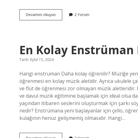
Çekik
Devamını okuyun
2 Yorum
Gözlü
Olmak
Ne
Anlama
Gelir
En Kolay Enstrüman 
Tarih: Eylül 15, 2024
Hangi enstrüman Daha kolay öğrenilir? Müziğe yeni b
öğrenmesi en kolay müzik aletidir. Ayrıca ukulele ç
ve flüt de öğrenmesi zor olmayan müzik aletleridir. 
ve davul müzik eğitimine başlamak için ideal olsa da ar
yaşından itibaren seslerini oluşturmak için şarkı sö
nedir? Enstrümana yeni başlayanlar için çello, öğr
kulağının henüz gelişmemiş olmasıdır. Hangi…
En