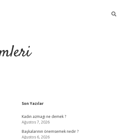
mleri
Sidebar
Son Yazılar
hiltonbet yeni giriş
tuli
Kadın azmagı ne demek ?
Ağustos 7, 2026
Başkalarının önemsemek nedir ?
Ağustos 6, 2026