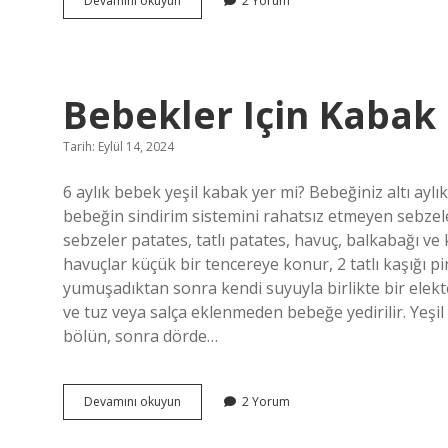
Devamını okuyun
2 Yorum
Kolay
Enstrüman
Nedir
Bebekler Için Kabak 
Tarih: Eylül 14, 2024
6 aylık bebek yeşil kabak yer mi? Bebeğiniz altı ayl
bebeğin sindirim sistemini rahatsız etmeyen sebzeler,
sebzeler patates, tatlı patates, havuç, balkabağı ve 
havuçlar küçük bir tencereye konur, 2 tatlı kaşığı pir
yumuşadıktan sonra kendi suyuyla birlikte bir elekten g
ve tuz veya salça eklenmeden bebeğe yedirilir. Yeşil
bölün, sonra dörde…
Bebekler
Devamını okuyun
2 Yorum
Için
Kabak