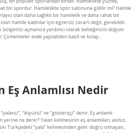
yüş, en popüler sporlardan biridir. Hamilelikte yüzme,
at bir spordur. Hamilelikte spor salonuna gidilir mi? Hamile
rlayıcı olan daha sağlıklı bir hamilelik ve daha rahat bir
lan hamile kadınlar için egzersiz zararlı değil, gereklidir.
ik bölgenizi açmanıza yardımcı olarak bebeğinizin doğum
lir: Çömelmeler evde yapılabilen basit ve kolay…
 Eş Anlamlısı Nedir
yalancı”, “ikiyüzlü” ve “gösterişçi” denir. Eş anlamlı
n yerine ne denir? Yalan kelimesinin eş anlamlıları; asılsız,
Eski Türkçedeki “yala” kelimesinden gelir; doğru olmayan,