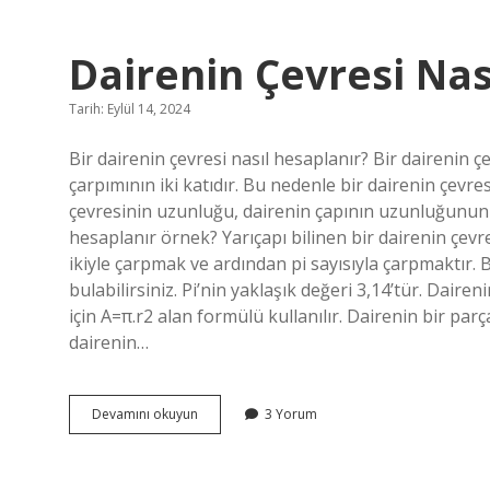
Nasıl
Haşlanır
Dairenin Çevresi Na
Tarih: Eylül 14, 2024
Bir dairenin çevresi nasıl hesaplanır? Bir dairenin çe
çarpımının iki katıdır. Bu nedenle bir dairenin çevr
çevresinin uzunluğu, dairenin çapının uzunluğunun pi 
hesaplanır örnek? Yarıçapı bilinen bir dairenin çevre
ikiyle çarpmak ve ardından pi sayısıyla çarpmaktır.
bulabilirsiniz. Pi’nin yaklaşık değeri 3,14’tür. Dair
için A=π.r2 alan formülü kullanılır. Dairenin bir p
dairenin…
Dairenin
Devamını okuyun
3 Yorum
Çevresi
Nasıl
Hesaplanır