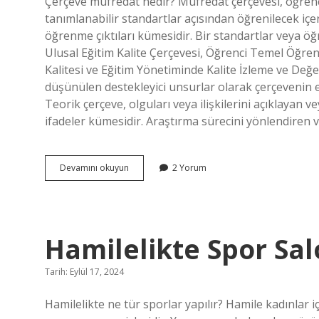
Çerçeve müfredat nedir? Müfredat çerçevesi, öğrenci
Çözümleri
tanımlanabilir standartlar açısından öğrenilecek içe
öğrenme çıktıları kümesidir. Bir standartlar veya öğr
Yazılar
Ulusal Eğitim Kalite Çerçevesi, Öğrenci Temel Öğren
Kalitesi ve Eğitim Yönetiminde Kalite İzleme ve Değe
düşünülen destekleyici unsurlar olarak çerçevenin ek
Teorik çerçeve, olguları veya ilişkilerini açıklayan v
ifadeler kümesidir. Araştırma sürecini yönlendiren 
Eğitimde
Devamını okuyun
2 Yorum
Çerçeve
Nedir
Hamilelikte Spor Sa
Tarih: Eylül 17, 2024
Hamilelikte ne tür sporlar yapılır? Hamile kadınlar i