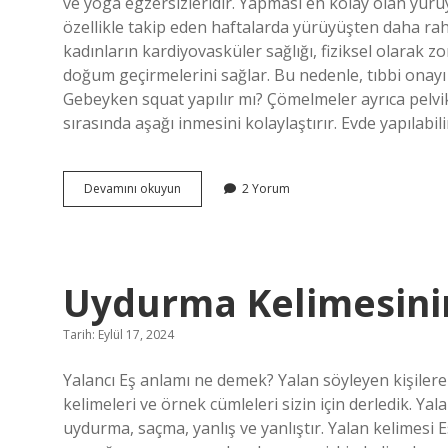
ve yoga egzersizleridir. Yapması en kolay olan yürü
özellikle takip eden haftalarda yürüyüşten daha rah
kadınların kardiyovasküler sağlığı, fiziksel olarak zo
doğum geçirmelerini sağlar. Bu nedenle, tıbbi onayı o
Gebeyken squat yapılır mı? Çömelmeler ayrıca pelv
sırasında aşağı inmesini kolaylaştırır. Evde yapılabi
Hamilelikte
Devamını okuyun
2 Yorum
Spor
Salonunda
Ne
Yapılır
Uydurma Kelimesinin
Tarih: Eylül 17, 2024
Yalancı Eş anlamı ne demek? Yalan söyleyen kişilere “
kelimeleri ve örnek cümleleri sizin için derledik. Yala
uydurma, saçma, yanlış ve yanlıştır. Yalan kelimesi 