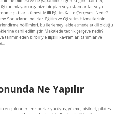
nin ne bilmesi ve ne yapabilmesi gerektiğine dair net,
riği tanımlayan organize bir plan veya standartlar veya
enme çıktıları kümesi. Milli Eğitim Kalite Çerçevesi Nedir?
me Sonuçlarını belirler. Eğitim ve Öğretim Hizmetlerinin
rlendirme bölümleri, bu ilerlemeyi elde etmede etkili olduğu
lerine dahil edilmiştir. Makalede teorik çerçeve nedir?
eya tahmin eden birbiriyle ilişkili kavramlar, tanımlar ve
ve…
lonunda Ne Yapılır
çin en çok önerilen sporlar yürüyüş, yüzme, bisiklet, pilates