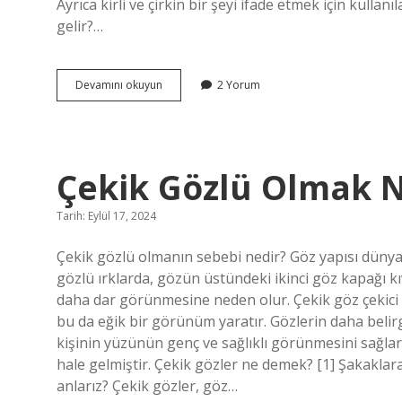
Ayrıca kirli ve çirkin bir şeyi ifade etmek için kulla
gelir?…
Kariha
Devamını okuyun
2 Yorum
Kelimesinin
Tanımı
Nedir
Çekik Gözlü Olmak N
Tarih: Eylül 17, 2024
Çekik gözlü olmanın sebebi nedir? Göz yapısı dünyada
gözlü ırklarda, gözün üstündeki ikinci göz kapağı k
daha dar görünmesine neden olur. Çekik göz çekici 
bu da eğik bir görünüm yaratır. Gözlerin daha belirg
kişinin yüzünün genç ve sağlıklı görünmesini sağlar
hale gelmiştir. Çekik gözler ne demek? [1] Şakakla
anlarız? Çekik gözler, göz…