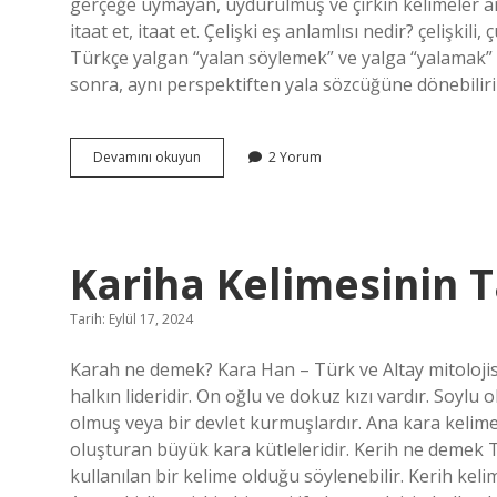
gerçeğe uymayan, uydurulmuş ve çirkin kelimeler anl
itaat et, itaat et. Çelişki eş anlamlısı nedir? çelişkili
Türkçe yalgan “yalan söylemek” ve yalga “yalamak” s
sonra, aynı perspektiften yala sözcüğüne dönebilir
Uydurma
Devamını okuyun
2 Yorum
Kelimesinin
Eş
Anlamlısı
Nedir
Kariha Kelimesinin 
Tarih: Eylül 17, 2024
Karah ne demek? Kara Han – Türk ve Altay mitolojisi
halkın lideridir. On oğlu ve dokuz kızı vardır. Soyl
olmuş veya bir devlet kurmuşlardır. Ana kara kelime
oluşturan büyük kara kütleleridir. Kerih ne demek T
kullanılan bir kelime olduğu söylenebilir. Kerih kel