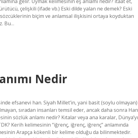
amına gelir. Uymak kelimesinin eş anlamı nedir? itaat et,
, çürütücü, çelişkili (ifade vb.) Eski dilde yalan ne demek? Eski
özcüklerinin biçim ve anlamsal ilişkisini ortaya koyduktan
iz. Bu…
Tanımı Nedir
nde efsanevi han. Siyah Millet’in, yani basit (soylu olmayan)
u olmayan, sıradan insanları temsil eder, ancak daha sonra Han
sinin sözlük anlamı nedir? Kıtalar veya ana karalar, Dünya’yı
DK? Kerih kelimesinin “iğrenç, iğrenç, iğrenç” anlamında
imesinin Arapça kökenli bir kelime olduğu da bilinmektedir.