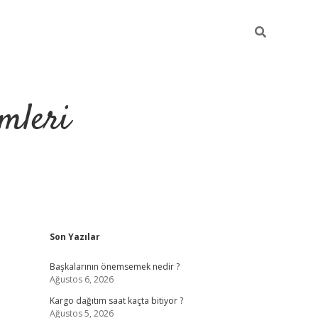
mleri
Sidebar
Son Yazılar
hiltonbet yeni 
Başkalarının önemsemek nedir ?
Ağustos 6, 2026
Kargo dağıtım saat kaçta bitiyor ?
Ağustos 5, 2026