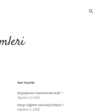
mleri
Sidebar
Son Yazılar
hiltonbet yeni g
Başkalarının önemsemek nedir ?
Ağustos 6, 2026
Kargo dağıtım saat kaçta bitiyor ?
Ağustos 5, 2026