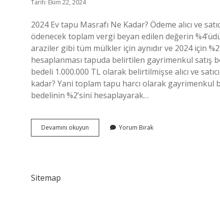
Tarih: Ekim 22, 2024
2024 Ev tapu Masrafı Ne Kadar? Ödeme alıcı ve satıcı
ödenecek toplam vergi beyan edilen değerin %4’üdür. 
araziler gibi tüm mülkler için aynıdır ve 2024 için 
hesaplanması tapuda belirtilen gayrimenkul satış be
bedeli 1.000.000 TL olarak belirtilmişse alıcı ve satıc
kadar? Yani toplam tapu harcı olarak gayrimenkul b
bedelinin %2’sini hesaplayarak…
2024
Devamını okuyun
Yorum Bırak
Tapu
Harcı
Nasıl
Hesaplanır
Sitemap