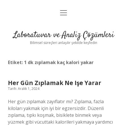
menüyü
Anasayfa
aç
Gizlilik Politikası
Laboratuvar ve Analiz Çözümleri
Yasal Uyarı
Bilimsel süreçleri anlaşılır şekilde keşfedin
Etiket:
1 dk zıplamak kaç kalori yakar
Her Gün Zıplamak Ne Işe Yarar
Tarih: Aralık 1, 2024
Her gün zıplamak zayıflatır mı? Zıplama, fazla
kiloları yakmak için iyi bir egzersizdir. Düzenli
zıplama, tıpkı koşmak, bisiklete binmek veya
yüzmek gibi vücuttaki kalorileri yakmaya yardımcı