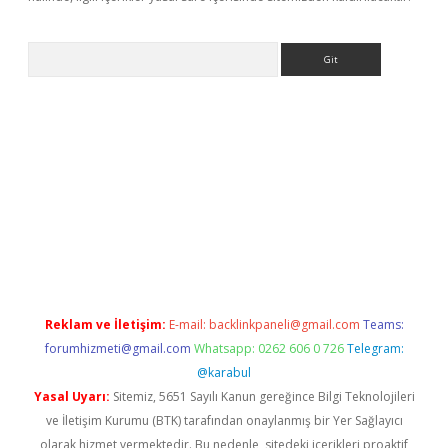
Arama
bet yeni giriş
tulipbet
Reklam ve İletişim:
E-mail:
backlinkpaneli@gmail.com
Teams:
forumhizmeti@gmail.com
Whatsapp: 0262 606 0 726
Telegram:
@karabul
Yasal Uyarı:
Sitemiz, 5651 Sayılı Kanun gereğince Bilgi Teknolojileri
ve İletişim Kurumu (BTK) tarafından onaylanmış bir Yer Sağlayıcı
olarak hizmet vermektedir. Bu nedenle, sitedeki içerikleri proaktif