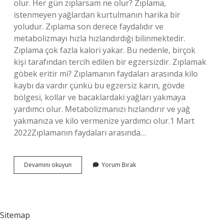
olur. Her gün zıplarsam ne olur? Zıplama,
istenmeyen yağlardan kurtulmanın harika bir
yoludur. Zıplama son derece faydalıdır ve
metabolizmayı hızla hızlandırdığı bilinmektedir.
Zıplama çok fazla kalori yakar. Bu nedenle, birçok
kişi tarafından tercih edilen bir egzersizdir. Zıplamak
göbek eritir mi? Zıplamanın faydaları arasında kilo
kaybı da vardır çünkü bu egzersiz karın, gövde
bölgesi, kollar ve bacaklardaki yağları yakmaya
yardımcı olur. Metabolizmanızı hızlandırır ve yağ
yakmanıza ve kilo vermenize yardımcı olur.1 Mart
2022Zıplamanın faydaları arasında…
Her
Devamını okuyun
Yorum Bırak
Gün
Zıplamak
Ne
Işe
Yarar
Sitemap