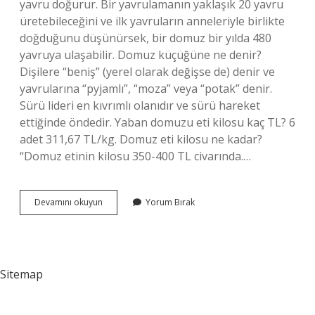
yavru doğurur. Bir yavrulamanın yaklaşık 20 yavru
üretebileceğini ve ilk yavruların anneleriyle birlikte
doğduğunu düşünürsek, bir domuz bir yılda 480
yavruya ulaşabilir. Domuz küçüğüne ne denir?
Dişilere “beniş” (yerel olarak değişse de) denir ve
yavrularına “pyjamlı”, “moza” veya “potak” denir.
Sürü lideri en kıvrımlı olanıdır ve sürü hareket
ettiğinde öndedir. Yaban domuzu eti kilosu kaç TL? 6
adet 311,67 TL/kg. Domuz eti kilosu ne kadar?
“Domuz etinin kilosu 350-400 TL civarında.…
1
Devamını okuyun
Yorum Bırak
Domuz
Kaç
Kilo
Sitemap