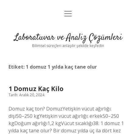
menüyü
Anasayfa
aç
Gizlilik Politikası
Laboratuvar ve Analiz Çözümleri
Yasal Uyarı
Bilimsel süreçleri anlaşılır şekilde keşfedin
Etiket:
1 domuz 1 yılda kaç tane olur
1 Domuz Kaç Kilo
Tarih: Aralık 20, 2024
Domuz kaç ton? DomuzYetişkin vücut ağırlığı:
dişi50–250 kgYetişkin vücut ağırlığı: erkek50–250
kgDoğum ağırlığı1,2 kgVücut sıcaklığı38. 1 domuz 1
yılda kaç tane olur? Bir domuz yılda üç ila dört kez