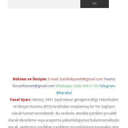
Arama
bet yeni giriş
tulipbet
Reklam ve İletişim:
E-mail:
backlinkpaneli@gmail.com
Teams:
forumhizmeti@gmail.com
Whatsapp: 0262 606 0 726
Telegram:
@karabul
Yasal Uyarı:
Sitemiz, 5651 Sayılı Kanun gereğince Bilgi Teknolojileri
ve İletişim Kurumu (BTK) tarafından onaylanmış bir Yer Sağlayıcı
olarak hizmet vermektedir. Bu nedenle, sitedeki içerikleri proaktif
olarak denetleme veya araştırma yükümlülüğümüz bulunmamaktadır.
Ancak, üyelerimiz yazdıkları içeriklerin sorumluluğunu taşımakta olup,