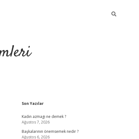
mleri
Sidebar
Son Yazılar
hiltonbet yeni g
Kadın azmagı ne demek ?
Ağustos 7, 2026
Başkalarının önemsemek nedir ?
Ağustos 6, 2026