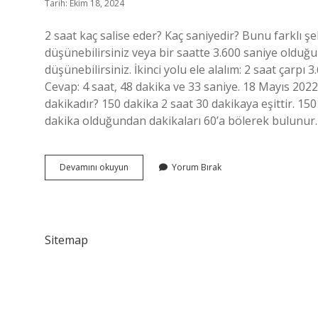
Tarih: Ekim 18, 2024
2 saat kaç salise eder? Kaç saniyedir? Bunu farklı şe
düşünebilirsiniz veya bir saatte 3.600 saniye olduğ
düşünebilirsiniz. İkinci yolu ele alalım: 2 saat çarp
Cevap: 4 saat, 48 dakika ve 33 saniye. 18 Mayıs 2022
dakikadır? 150 dakika 2 saat 30 dakikaya eşittir. 1
dakika olduğundan dakikaları 60’a bölerek bulunur.
2
Devamını okuyun
Yorum Bırak
Saat
Kaç
Dakika
Kaç
Saniye
Sitemap