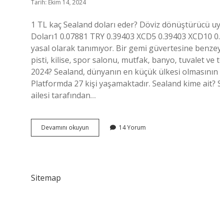
Tarih: Ekim 14, 2024
1 TL kaç Sealand doları eder? Döviz dönüştürücü uyg
Doları1 0.07881 TRY 0.39403 XCD5 0.39403 XCD10 0.7
yasal olarak tanımıyor. Bir gemi güvertesine benzeye
pisti, kilise, spor salonu, mutfak, banyo, tuvalet ve 
2024? Sealand, dünyanın en küçük ülkesi olmasının 
Platformda 27 kişi yaşamaktadır. Sealand kime ait? 
ailesi tarafından…
Sealand
Devamını okuyun
14 Yorum
Hangi
Dili
Konuşuyor
Sitemap