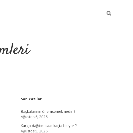
mleri
Sidebar
Son Yazılar
hiltonbet yen
Başkalarının önemsemek nedir ?
Ağustos 6, 2026
Kargo dağıtım saat kaçta bitiyor ?
Ağustos 5, 2026