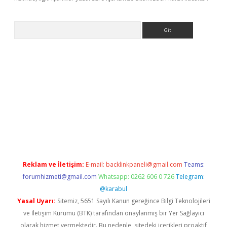
Arama
bet yeni giriş
tulipbet
Reklam ve İletişim:
E-mail:
backlinkpaneli@gmail.com
Teams:
forumhizmeti@gmail.com
Whatsapp: 0262 606 0 726
Telegram:
@karabul
Yasal Uyarı:
Sitemiz, 5651 Sayılı Kanun gereğince Bilgi Teknolojileri
ve İletişim Kurumu (BTK) tarafından onaylanmış bir Yer Sağlayıcı
olarak hizmet vermektedir. Bu nedenle, sitedeki içerikleri proaktif