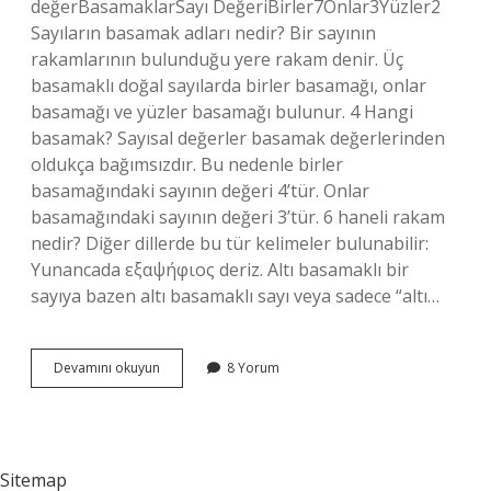
değerBasamaklarSayı DeğeriBirler7Onlar3Yüzler2
Sayıların basamak adları nedir? Bir sayının
rakamlarının bulunduğu yere rakam denir. Üç
basamaklı doğal sayılarda birler basamağı, onlar
basamağı ve yüzler basamağı bulunur. 4 Hangi
basamak? Sayısal değerler basamak değerlerinden
oldukça bağımsızdır. Bu nedenle birler
basamağındaki sayının değeri 4’tür. Onlar
basamağındaki sayının değeri 3’tür. 6 haneli rakam
nedir? Diğer dillerde bu tür kelimeler bulunabilir:
Yunancada εξαψήφιος deriz. Altı basamaklı bir
sayıya bazen altı basamaklı sayı veya sadece “altı…
6
Devamını okuyun
8 Yorum
Hangi
Basamak
Adı
Sitemap