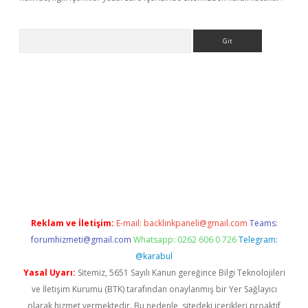
Arama
bet yeni giriş
tulipbet
Reklam ve İletişim:
E-mail:
backlinkpaneli@gmail.com
Teams:
forumhizmeti@gmail.com
Whatsapp: 0262 606 0 726
Telegram:
@karabul
Yasal Uyarı:
Sitemiz, 5651 Sayılı Kanun gereğince Bilgi Teknolojileri
ve İletişim Kurumu (BTK) tarafından onaylanmış bir Yer Sağlayıcı
olarak hizmet vermektedir. Bu nedenle, sitedeki içerikleri proaktif