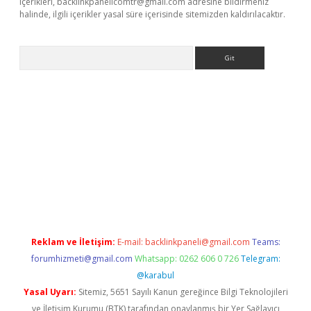
içerikleri,
backlinkpanelicomtr@gmail.com
adresine bildirmeniz
halinde, ilgili içerikler yasal süre içerisinde sitemizden kaldırılacaktır.
Arama
bet yeni giriş
tulipbet
Reklam ve İletişim:
E-mail:
backlinkpaneli@gmail.com
Teams:
forumhizmeti@gmail.com
Whatsapp: 0262 606 0 726
Telegram:
@karabul
Yasal Uyarı:
Sitemiz, 5651 Sayılı Kanun gereğince Bilgi Teknolojileri
ve İletişim Kurumu (BTK) tarafından onaylanmış bir Yer Sağlayıcı