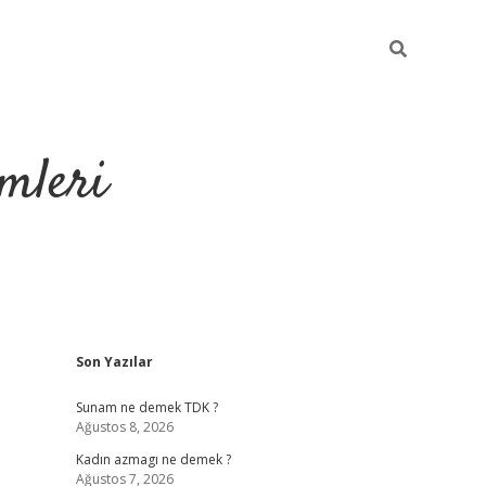
mleri
Sidebar
Son Yazılar
hiltonbet yeni g
Sunam ne demek TDK ?
Ağustos 8, 2026
Kadın azmagı ne demek ?
Ağustos 7, 2026