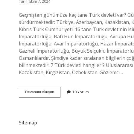
Tarih: Ekim 7, 2024
Geçmişten günümüze kaç tane Türk devleti var? Gün
sürdürmektedir: Türkiye, Azerbaycan, Kazakistan, Kı
Kıbrıs Türk Cumhuriyeti. 16 tane Türk devletinin is
İmparatorluğu, Batı Hun İmparatorluğu, Avrupa Hu
İmparatorluğu, Avar İmparatorluğu, Hazar İmparat
Gazneli İmparatorluğu, Büyük Selçuklu İmparatorlu
Osmanlılardır. Şimdiye kadar sıralanan bilgilerin çoğ
bilinmektedir. 7 Türk devleti hangileri? Uluslararası
Kazakistan, Kırgızistan, Özbekistan. Gözlemci…
Şimdiye
Devamını okuyun
10 Yorum
Kadar
Kaç
Türk
Devleti
Oldu
Sitemap