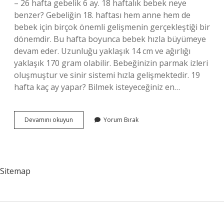
– 26 hafta gebelik 6 ay. 18 haftalık bebek neye
benzer? Gebeliğin 18. haftası hem anne hem de
bebek için birçok önemli gelişmenin gerçekleştiği bir
dönemdir. Bu hafta boyunca bebek hızla büyümeye
devam eder. Uzunluğu yaklaşık 14 cm ve ağırlığı
yaklaşık 170 gram olabilir. Bebeğinizin parmak izleri
oluşmuştur ve sinir sistemi hızla gelişmektedir. 19
hafta kaç ay yapar? Bilmek isteyeceğiniz en…
18
Devamını okuyun
Yorum Bırak
Haftalık
Bebek
Kaç
Aylık
Sitemap