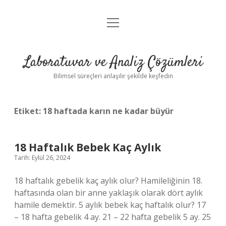
menüyü
Anasayfa
aç
Gizlilik Politikası
Laboratuvar ve Analiz Çözümleri
Yasal Uyarı
Bilimsel süreçleri anlaşılır şekilde keşfedin
Etiket:
18 haftada karın ne kadar büyür
18 Haftalık Bebek Kaç Aylık
Tarih: Eylül 26, 2024
18 haftalık gebelik kaç aylık olur? Hamileliğinin 18.
haftasında olan bir anne yaklaşık olarak dört aylık
hamile demektir. 5 aylık bebek kaç haftalık olur? 17
– 18 hafta gebelik 4 ay. 21 – 22 hafta gebelik 5 ay. 25