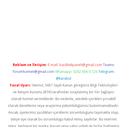
bet yeni giriş
tulipbet
Reklam ve İletişim:
E-mail:
backlinkpaneli@gmail.com
Teams:
forumhizmeti@gmail.com
Whatsapp: 0262 606 0 726
Telegram:
@karabul
Yasal Uyarı:
Sitemiz, 5651 Sayılı Kanun gereğince Bilgi Teknolojileri
ve İletişim Kurumu (BTK) tarafından onaylanmış bir Yer Sağlayıcı
olarak hizmet vermektedir. Bu nedenle, sitedeki içerikleri proaktif
olarak denetleme veya araştırma yükümlülüğümüz bulunmamaktadır.
Ancak, üyelerimiz yazdıkları içeriklerin sorumluluğunu taşımakta olup,
siteye üye olarak bu sorumluluğu kabul etmiş sayılırlar. Bu internet
sitesi, herhangi bir marka, kurum veya şahıs şirketi ile hiçbir bağlantısı