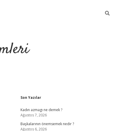
mleri
Sidebar
Son Yazılar
hiltonbet yeni 
Kadın azmagı ne demek ?
Ağustos 7, 2026
Başkalarının önemsemek nedir ?
Ağustos 6, 2026