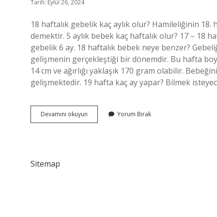
Tarih: Eylül 26, 2024
18 haftalık gebelik kaç aylık olur? Hamileliğinin 18.
demektir. 5 aylık bebek kaç haftalık olur? 17 – 18 ha
gebelik 6 ay. 18 haftalık bebek neye benzer? Gebel
gelişmenin gerçekleştiği bir dönemdir. Bu hafta b
14 cm ve ağırlığı yaklaşık 170 gram olabilir. Bebeğin
gelişmektedir. 19 hafta kaç ay yapar? Bilmek isteye
18
Devamını okuyun
Yorum Bırak
Haftalık
Bebek
Kaç
Aylık
Sitemap