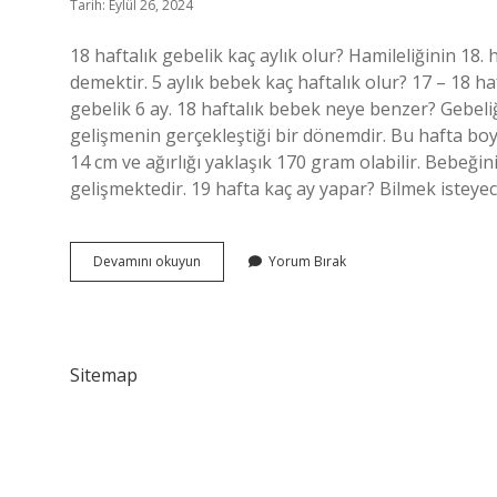
Tarih: Eylül 26, 2024
18 haftalık gebelik kaç aylık olur? Hamileliğinin 18.
demektir. 5 aylık bebek kaç haftalık olur? 17 – 18 ha
gebelik 6 ay. 18 haftalık bebek neye benzer? Gebel
gelişmenin gerçekleştiği bir dönemdir. Bu hafta b
14 cm ve ağırlığı yaklaşık 170 gram olabilir. Bebeğin
gelişmektedir. 19 hafta kaç ay yapar? Bilmek isteye
18
Devamını okuyun
Yorum Bırak
Haftalık
Bebek
Kaç
Aylık
Sitemap