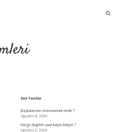
mleri
Sidebar
Son Yazılar
hiltonbet yeni 
Başkalarının önemsemek nedir ?
Ağustos 6, 2026
Kargo dağıtım saat kaçta bitiyor ?
Ağustos 5, 2026