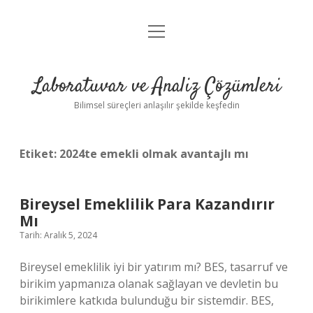
menüyü
Anasayfa
aç
Gizlilik Politikası
Laboratuvar ve Analiz Çözümleri
Yasal Uyarı
Bilimsel süreçleri anlaşılır şekilde keşfedin
Etiket:
2024te emekli olmak avantajlı mı
Bireysel Emeklilik Para Kazandırır
Mı
Tarih: Aralık 5, 2024
Bireysel emeklilik iyi bir yatırım mı? BES, tasarruf ve
birikim yapmanıza olanak sağlayan ve devletin bu
birikimlere katkıda bulunduğu bir sistemdir. BES,