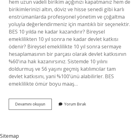
hem uzun vadeli birikim açığınızı kapatmanız hem de
birikimlerinizi altın, döviz ve hisse senedi gibi karlı
enstrümanlarda profesyonel yönetim ve çoğaltma
yoluyla değerlendirmeniz için mantıklı bir seçenektir.
BES 10 yılda ne kadar kazandırır? Bireysel
emeklilikten 10 yıl sonra ne kadar devlet katkısı
ödenir? Bireysel emeklilikte 10 yıl sonra sermaye
hesaplamasının bir parçası olarak devlet katkısının
%60’ına hak kazanırsınız. Sistemde 10 yılını
doldurmuş ve 56 yaşını geçmiş katılımcılar tam
devlet katkısını, yani %100’ünü alabilirler. BES
emeklilikte ömür boyu maaş…
Bireysel
Devamını okuyun
Yorum Bırak
Emeklilik
Para
Kazandırır
Mı
Sitemap