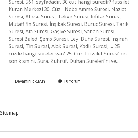
Suresi, 561. sayfadadır. 30 cüz hangi suredir? fussilet
Kuran Merkezi 30. Cüz-i Nebe Amme Suresi, Naziat
Suresi, Abese Suresi, Tekvir Suresi, İnfitar Suresi,
Mutaffifin Suresi, İnşikak Suresi, Buruc Suresi, Tarık
Suresi, Ala Suresi, Gaşiye Suresi, Sabah Suresi,
Suresi Baled, Şems Suresi, Leyl Duha Suresi, İnşirah
Suresi, Tin Suresi, Alak Suresi, Kadir Suresi, … 25
cüzde hangi sureler var? 25. Cüz, Fussilet Suresi’nin
son kısmını, Şura, Zuhruf, Duhan Sureleri’ni ve…
Amme
Devamını okuyun
10 Yorum
Hangi
Cüz
Sitemap