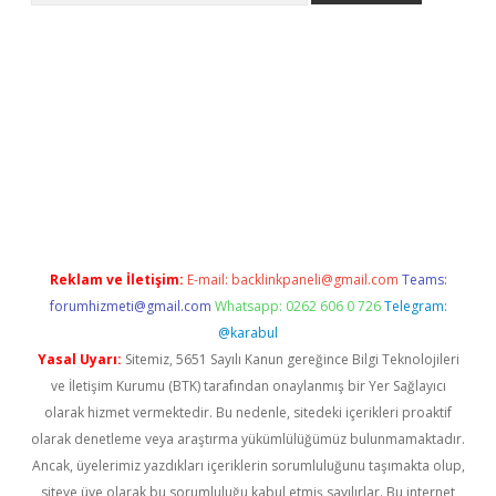
bet yeni giriş
tulipbet
Reklam ve İletişim:
E-mail:
backlinkpaneli@gmail.com
Teams:
forumhizmeti@gmail.com
Whatsapp: 0262 606 0 726
Telegram:
@karabul
Yasal Uyarı:
Sitemiz, 5651 Sayılı Kanun gereğince Bilgi Teknolojileri
ve İletişim Kurumu (BTK) tarafından onaylanmış bir Yer Sağlayıcı
olarak hizmet vermektedir. Bu nedenle, sitedeki içerikleri proaktif
olarak denetleme veya araştırma yükümlülüğümüz bulunmamaktadır.
Ancak, üyelerimiz yazdıkları içeriklerin sorumluluğunu taşımakta olup,
siteye üye olarak bu sorumluluğu kabul etmiş sayılırlar. Bu internet