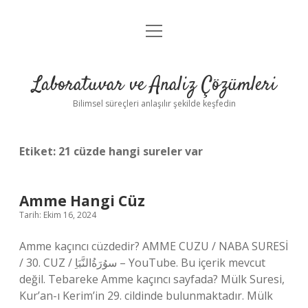
menüyü
Anasayfa
aç
Gizlilik Politikası
Laboratuvar ve Analiz Çözümleri
Yasal Uyarı
Bilimsel süreçleri anlaşılır şekilde keşfedin
Etiket:
21 cüzde hangi sureler var
Amme Hangi Cüz
Tarih: Ekim 16, 2024
Amme kaçıncı cüzdedir? AMME CUZU / NABA SURESİ
/ 30. CUZ / سوُرَةُالنَّبَاِ – YouTube. Bu içerik mevcut
değil. Tebareke Amme kaçıncı sayfada? Mülk Suresi,
Kur’an-ı Kerim’in 29. cildinde bulunmaktadır. Mülk