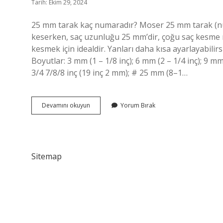
Tarih: Ekim 29, 2024
25 mm tarak kaç numaradır? Moser 25 mm tarak (n
keserken, saç uzunluğu 25 mm’dir, çoğu saç kesme m
kesmek için idealdir. Yanları daha kısa ayarlayabilir
Boyutlar: 3 mm (1 – 1/8 inç); 6 mm (2 – 1/4 inç); 9 mm
3/4 7/8/8 inç (19 inç 2 mm); # 25 mm (8–1…
8
Devamını okuyun
Yorum Bırak
Numara
Tarak
Kaç
Mm
Sitemap