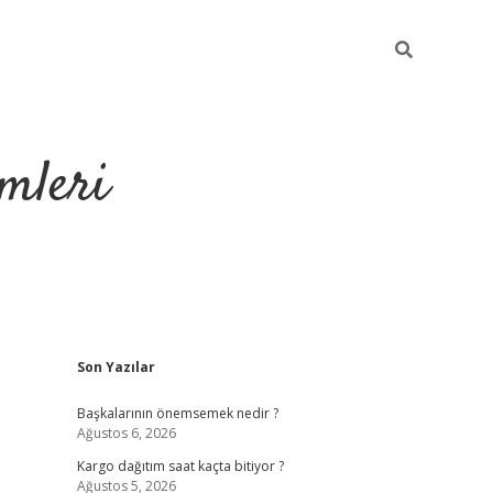
mleri
Sidebar
Son Yazılar
hiltonbet yeni g
Başkalarının önemsemek nedir ?
Ağustos 6, 2026
Kargo dağıtım saat kaçta bitiyor ?
Ağustos 5, 2026