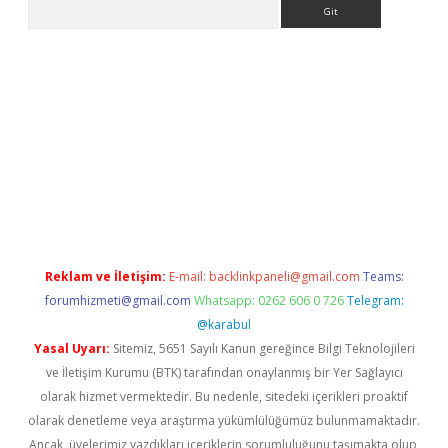
Arama
bet yeni giriş
tulipbet
Reklam ve İletişim:
E-mail:
backlinkpaneli@gmail.com
Teams:
forumhizmeti@gmail.com
Whatsapp: 0262 606 0 726
Telegram:
@karabul
Yasal Uyarı:
Sitemiz, 5651 Sayılı Kanun gereğince Bilgi Teknolojileri
ve İletişim Kurumu (BTK) tarafından onaylanmış bir Yer Sağlayıcı
olarak hizmet vermektedir. Bu nedenle, sitedeki içerikleri proaktif
olarak denetleme veya araştırma yükümlülüğümüz bulunmamaktadır.
Ancak, üyelerimiz yazdıkları içeriklerin sorumluluğunu taşımakta olup,