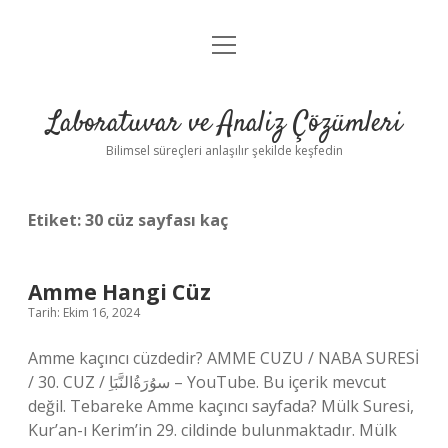
menüyü
Anasayfa
aç
Gizlilik Politikası
Laboratuvar ve Analiz Çözümleri
Yasal Uyarı
Bilimsel süreçleri anlaşılır şekilde keşfedin
Etiket:
30 cüz sayfası kaç
Amme Hangi Cüz
Tarih: Ekim 16, 2024
Amme kaçıncı cüzdedir? AMME CUZU / NABA SURESİ
/ 30. CUZ / سوُرَةُالنَّبَاِ – YouTube. Bu içerik mevcut
değil. Tebareke Amme kaçıncı sayfada? Mülk Suresi,
Kur’an-ı Kerim’in 29. cildinde bulunmaktadır. Mülk