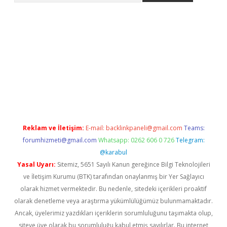
bet yeni giriş
tulipbet
Reklam ve İletişim:
E-mail:
backlinkpaneli@gmail.com
Teams:
forumhizmeti@gmail.com
Whatsapp: 0262 606 0 726
Telegram:
@karabul
Yasal Uyarı:
Sitemiz, 5651 Sayılı Kanun gereğince Bilgi Teknolojileri
ve İletişim Kurumu (BTK) tarafından onaylanmış bir Yer Sağlayıcı
olarak hizmet vermektedir. Bu nedenle, sitedeki içerikleri proaktif
olarak denetleme veya araştırma yükümlülüğümüz bulunmamaktadır.
Ancak, üyelerimiz yazdıkları içeriklerin sorumluluğunu taşımakta olup,
siteye üye olarak bu sorumluluğu kabul etmiş sayılırlar. Bu internet