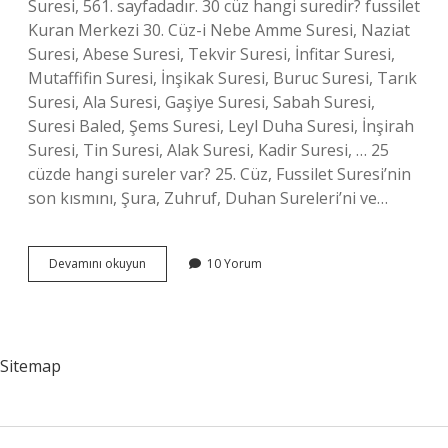
Suresi, 561. sayfadadır. 30 cüz hangi suredir? fussilet
Kuran Merkezi 30. Cüz-i Nebe Amme Suresi, Naziat
Suresi, Abese Suresi, Tekvir Suresi, İnfitar Suresi,
Mutaffifin Suresi, İnşikak Suresi, Buruc Suresi, Tarık
Suresi, Ala Suresi, Gaşiye Suresi, Sabah Suresi,
Suresi Baled, Şems Suresi, Leyl Duha Suresi, İnşirah
Suresi, Tin Suresi, Alak Suresi, Kadir Suresi, … 25
cüzde hangi sureler var? 25. Cüz, Fussilet Suresi’nin
son kısmını, Şura, Zuhruf, Duhan Sureleri’ni ve…
Amme
Devamını okuyun
10 Yorum
Hangi
Cüz
Sitemap