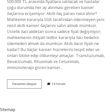
500.000 TL arasında fiyatlara satılacak ve hastalar
çoğu durumda her ay alınması gereken kanser
ilaçlarına erişemiyor. Akıllı ilaç parası nasıl alınır?
Mahkeme kararıyla SGK tarafından ödenmeyen yeni
nesil akıllı kanser ilaçlarını satın almak mümkün.
Üstelik ilacı aldıktan sonra sadece fiyat değişmiyor;
mahkemenin ihtiyati tedbir kararıyla ilacı bedelini
ödemeden almak da mümkün. Akıllı ilacın fiyatı ne
kadar? Bu ilaçlar kanser hücrelerini tespit eder ve
onları bloke edip öldürmeyi amaçlar. Transtuzumab,
Bevacizumab, Rituximab ve Cetuximab,
immünoterapi gören kanser…
Akıllı
Devamını okuyun
14 Yorum
Ilaç
Devlet
Karşılıyor
Mu
Sitemap