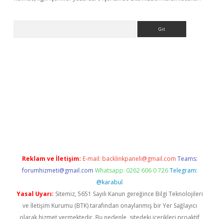
Arama
bet yeni giriş
tulipbet
Reklam ve İletişim:
E-mail:
backlinkpaneli@gmail.com
Teams:
forumhizmeti@gmail.com
Whatsapp: 0262 606 0 726
Telegram:
@karabul
Yasal Uyarı:
Sitemiz, 5651 Sayılı Kanun gereğince Bilgi Teknolojileri
ve İletişim Kurumu (BTK) tarafından onaylanmış bir Yer Sağlayıcı
olarak hizmet vermektedir. Bu nedenle, sitedeki içerikleri proaktif