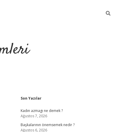
mleri
Sidebar
Son Yazılar
hiltonbet yeni g
Kadın azmagı ne demek ?
Ağustos 7, 2026
Başkalarının önemsemek nedir ?
Ağustos 6, 2026