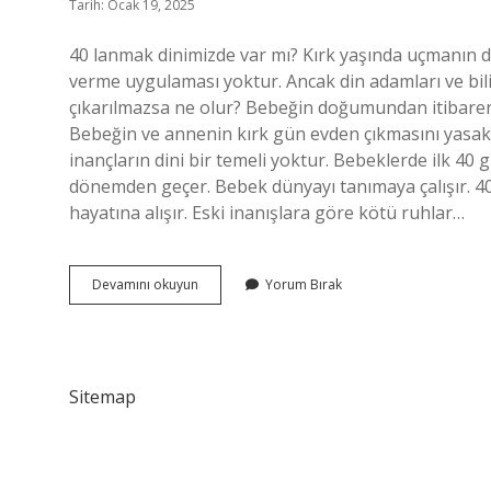
Tarih: Ocak 19, 2025
40 lanmak dinimizde var mı? Kırk yaşında uçmanın din
verme uygulaması yoktur. Ancak din adamları ve bili
çıkarılmazsa ne olur? Bebeğin doğumundan itibaren 
Bebeğin ve annenin kırk gün evden çıkmasını yasakla
inançların dini bir temeli yoktur. Bebeklerde ilk 
dönemden geçer. Bebek dünyayı tanımaya çalışır. 
hayatına alışır. Eski inanışlara göre kötü ruhlar…
Bebeğin
Devamını okuyun
Yorum Bırak
Kırkı
Yapılmazsa
Ne
Olur
Sitemap