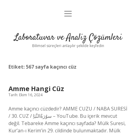
menüyü
Anasayfa
aç
Gizlilik Politikası
Laboratuvar ve Analiz Çözümleri
Yasal Uyarı
Bilimsel süreçleri anlaşılır şekilde keşfedin
Etiket:
567 sayfa kaçıncı cüz
Amme Hangi Cüz
Tarih: Ekim 16, 2024
Amme kaçıncı cüzdedir? AMME CUZU / NABA SURESİ
/ 30. CUZ / سوُرَةُالنَّبَاِ – YouTube. Bu içerik mevcut
değil. Tebareke Amme kaçıncı sayfada? Mülk Suresi,
Kur’an-ı Kerim’in 29. cildinde bulunmaktadır. Mülk