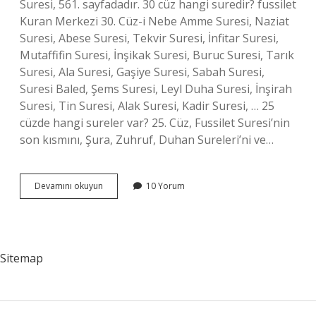
Suresi, 561. sayfadadır. 30 cüz hangi suredir? fussilet
Kuran Merkezi 30. Cüz-i Nebe Amme Suresi, Naziat
Suresi, Abese Suresi, Tekvir Suresi, İnfitar Suresi,
Mutaffifin Suresi, İnşikak Suresi, Buruc Suresi, Tarık
Suresi, Ala Suresi, Gaşiye Suresi, Sabah Suresi,
Suresi Baled, Şems Suresi, Leyl Duha Suresi, İnşirah
Suresi, Tin Suresi, Alak Suresi, Kadir Suresi, … 25
cüzde hangi sureler var? 25. Cüz, Fussilet Suresi’nin
son kısmını, Şura, Zuhruf, Duhan Sureleri’ni ve…
Amme
Devamını okuyun
10 Yorum
Hangi
Cüz
Sitemap