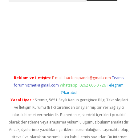
bet yeni giriş
tulipbet
Reklam ve İletişim:
E-mail:
backlinkpaneli@gmail.com
Teams:
forumhizmeti@gmail.com
Whatsapp: 0262 606 0 726
Telegram:
@karabul
Yasal Uyarı:
Sitemiz, 5651 Sayılı Kanun gereğince Bilgi Teknolojileri
ve İletişim Kurumu (BTK) tarafından onaylanmış bir Yer Sağlayıcı
olarak hizmet vermektedir. Bu nedenle, sitedeki içerikleri proaktif
olarak denetleme veya araştırma yükümlülüğümüz bulunmamaktadır.
Ancak, üyelerimiz yazdıkları içeriklerin sorumluluğunu taşımakta olup,
siteye üye olarak bu sorumluluğu kabul etmiş sayılırlar. Bu internet