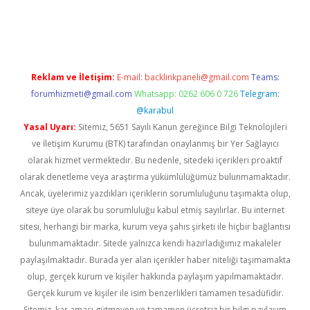
et yeni giriş
tulipbet
Reklam ve İletişim:
E-mail:
backlinkpaneli@gmail.com
Teams:
forumhizmeti@gmail.com
Whatsapp: 0262 606 0 726
Telegram:
@karabul
Yasal Uyarı:
Sitemiz, 5651 Sayılı Kanun gereğince Bilgi Teknolojileri
ve İletişim Kurumu (BTK) tarafından onaylanmış bir Yer Sağlayıcı
olarak hizmet vermektedir. Bu nedenle, sitedeki içerikleri proaktif
olarak denetleme veya araştırma yükümlülüğümüz bulunmamaktadır.
Ancak, üyelerimiz yazdıkları içeriklerin sorumluluğunu taşımakta olup,
siteye üye olarak bu sorumluluğu kabul etmiş sayılırlar. Bu internet
sitesi, herhangi bir marka, kurum veya şahıs şirketi ile hiçbir bağlantısı
bulunmamaktadır. Sitede yalnızca kendi hazırladığımız makaleler
paylaşılmaktadır. Burada yer alan içerikler haber niteliği taşımamakta
olup, gerçek kurum ve kişiler hakkında paylaşım yapılmamaktadır.
Gerçek kurum ve kişiler ile isim benzerlikleri tamamen tesadüfidir.
Sitemiz, kar amacı gütmeyen ve tamamen ücretsiz bir bilgi paylaşım