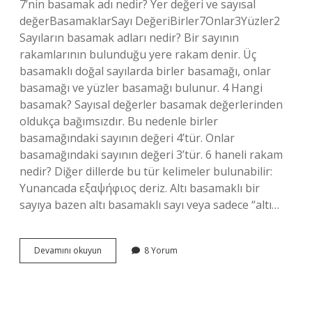
7’nin basamak adı nedir? Yer değeri ve sayısal
değerBasamaklarSayı DeğeriBirler7Onlar3Yüzler2
Sayıların basamak adları nedir? Bir sayının
rakamlarının bulunduğu yere rakam denir. Üç
basamaklı doğal sayılarda birler basamağı, onlar
basamağı ve yüzler basamağı bulunur. 4 Hangi
basamak? Sayısal değerler basamak değerlerinden
oldukça bağımsızdır. Bu nedenle birler
basamağındaki sayının değeri 4’tür. Onlar
basamağındaki sayının değeri 3’tür. 6 haneli rakam
nedir? Diğer dillerde bu tür kelimeler bulunabilir:
Yunancada εξαψήφιος deriz. Altı basamaklı bir
sayıya bazen altı basamaklı sayı veya sadece “altı…
6
Devamını okuyun
8 Yorum
Hangi
Basamak
Adı