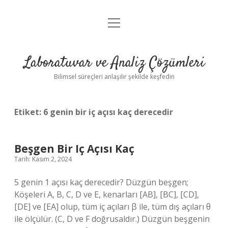
menüyü
Anasayfa
aç
Gizlilik Politikası
Laboratuvar ve Analiz Çözümleri
Yasal Uyarı
Bilimsel süreçleri anlaşılır şekilde keşfedin
Etiket:
6 genin bir iç açısı kaç derecedir
Beşgen Bir Iç Açısı Kaç
Tarih: Kasım 2, 2024
5 genin 1 açısı kaç derecedir? Düzgün beşgen;
Köşeleri A, B, C, D ve E, kenarları [AB], [BC], [CD],
[DE] ve [EA] olup, tüm iç açıları β ile, tüm dış açıları θ
ile ölçülür. (C, D ve F doğrusaldır.) Düzgün beşgenin