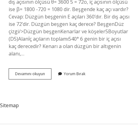
dış açısının ölçüsü θ= 3600 5 = 72o, iç açısının ölçüsü
ise β= 1800 -720 = 1080 dir. Beşgende kaç açı vardır?
Cevap: Düzgün beşgenin E açıları 360’dır. Bir dış açısı
ise 72’dir. Düzgün beşgen kaç derece? BeşgenDüz
çizgi/>Düzgün beşgenKenarlar ve köşeler5Boyutlar
(D5)Alanİç açıların toplamı540° 6 genin bir iç açısı
kaç derecedir? Kenarı a olan düzgün bir altıgenin
alanı,…
Beşgen
Devamını okuyun
Yorum Bırak
Bir
Iç
Açısı
Kaç
Sitemap