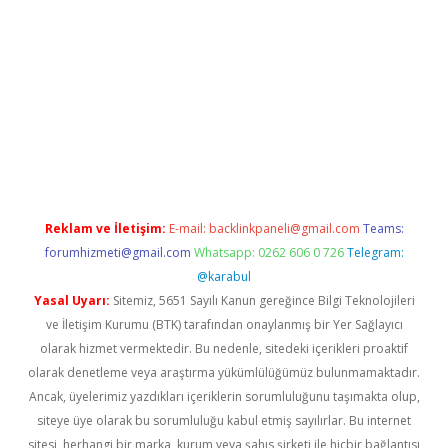
bet yeni giriş
tulipbet
Reklam ve İletişim:
E-mail:
backlinkpaneli@gmail.com
Teams:
forumhizmeti@gmail.com
Whatsapp: 0262 606 0 726
Telegram:
@karabul
Yasal Uyarı:
Sitemiz, 5651 Sayılı Kanun gereğince Bilgi Teknolojileri
ve İletişim Kurumu (BTK) tarafından onaylanmış bir Yer Sağlayıcı
olarak hizmet vermektedir. Bu nedenle, sitedeki içerikleri proaktif
olarak denetleme veya araştırma yükümlülüğümüz bulunmamaktadır.
Ancak, üyelerimiz yazdıkları içeriklerin sorumluluğunu taşımakta olup,
siteye üye olarak bu sorumluluğu kabul etmiş sayılırlar. Bu internet
sitesi, herhangi bir marka, kurum veya şahıs şirketi ile hiçbir bağlantısı