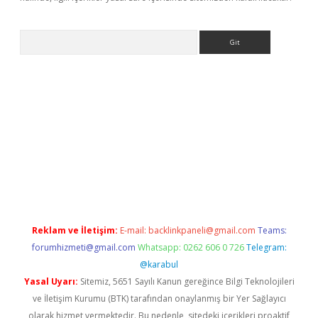
Arama
bet yeni giriş
tulipbet
Reklam ve İletişim:
E-mail:
backlinkpaneli@gmail.com
Teams:
forumhizmeti@gmail.com
Whatsapp: 0262 606 0 726
Telegram:
@karabul
Yasal Uyarı:
Sitemiz, 5651 Sayılı Kanun gereğince Bilgi Teknolojileri
ve İletişim Kurumu (BTK) tarafından onaylanmış bir Yer Sağlayıcı
olarak hizmet vermektedir. Bu nedenle, sitedeki içerikleri proaktif