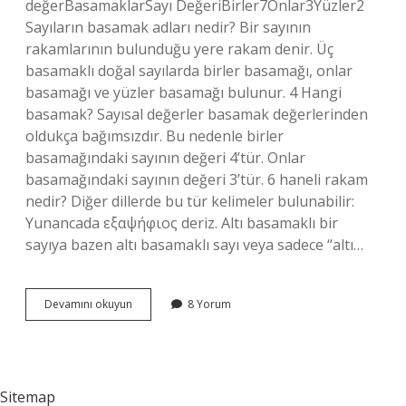
değerBasamaklarSayı DeğeriBirler7Onlar3Yüzler2
Sayıların basamak adları nedir? Bir sayının
rakamlarının bulunduğu yere rakam denir. Üç
basamaklı doğal sayılarda birler basamağı, onlar
basamağı ve yüzler basamağı bulunur. 4 Hangi
basamak? Sayısal değerler basamak değerlerinden
oldukça bağımsızdır. Bu nedenle birler
basamağındaki sayının değeri 4’tür. Onlar
basamağındaki sayının değeri 3’tür. 6 haneli rakam
nedir? Diğer dillerde bu tür kelimeler bulunabilir:
Yunancada εξαψήφιος deriz. Altı basamaklı bir
sayıya bazen altı basamaklı sayı veya sadece “altı…
6
Devamını okuyun
8 Yorum
Hangi
Basamak
Adı
Sitemap