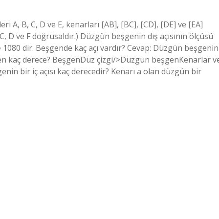
i A, B, C, D ve E, kenarları [AB], [BC], [CD], [DE] ve [EA]
ür. (C, D ve F doğrusaldır.) Düzgün beşgenin dış açısının ölçüsü
0 = 1080 dir. Beşgende kaç açı vardır? Cevap: Düzgün beşgenin
 beşgen kaç derece? BeşgenDüz çizgi/>Düzgün beşgenKenarlar v
enin bir iç açısı kaç derecedir? Kenarı a olan düzgün bir