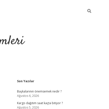
mleri
Sidebar
Son Yazılar
hiltonbet yeni
Başkalarının önemsemek nedir ?
Ağustos 6, 2026
Kargo dağıtım saat kaçta bitiyor ?
Ağustos 5, 2026