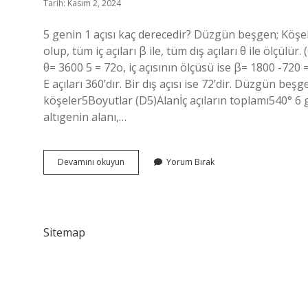
Tarih: Kasım 2, 2024
5 genin 1 açısı kaç derecedir? Düzgün beşgen; Köşeler
olup, tüm iç açıları β ile, tüm dış açıları θ ile ölçül
θ= 3600 5 = 72o, iç açısının ölçüsü ise β= 1800 -72
E açıları 360’dır. Bir dış açısı ise 72’dir. Düzgün
köşeler5Boyutlar (D5)Alanİç açıların toplamı540° 6 g
altıgenin alanı,…
Beşgen
Devamını okuyun
Yorum Bırak
Bir
Iç
Açısı
Kaç
Sitemap