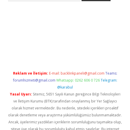
bet yeni giriş
tulipbet
Reklam ve İletişim:
E-mail:
backlinkpaneli@gmail.com
Teams:
forumhizmeti@gmail.com
Whatsapp: 0262 606 0 726
Telegram:
@karabul
Yasal Uyarı:
Sitemiz, 5651 Sayılı Kanun gereğince Bilgi Teknolojileri
ve İletişim Kurumu (BTK) tarafından onaylanmış bir Yer Sağlayıcı
olarak hizmet vermektedir. Bu nedenle, sitedeki içerikleri proaktif
olarak denetleme veya araştırma yükümlülüğümüz bulunmamaktadır.
Ancak, üyelerimiz yazdıkları içeriklerin sorumluluğunu taşımakta olup,
siteye üye olarak bu sorumluluğu kabul etmiş sayılırlar. Bu internet