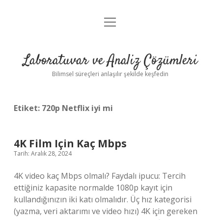
menüyü
Anasayfa
aç
Gizlilik Politikası
Laboratuvar ve Analiz Çözümleri
Yasal Uyarı
Bilimsel süreçleri anlaşılır şekilde keşfedin
Etiket:
720p Netflix iyi mi
4K Film Için Kaç Mbps
Tarih: Aralık 28, 2024
4K video kaç Mbps olmalı? Faydalı ipucu: Tercih
ettiğiniz kapasite normalde 1080p kayıt için
kullandığınızın iki katı olmalıdır. Üç hız kategorisi
(yazma, veri aktarımı ve video hızı) 4K için gereken