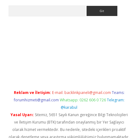
Arama
nbet yeni giriş
tulipbet
Reklam ve İletişim:
E-mail:
backlinkpaneli@gmail.com
Teams:
forumhizmeti@gmail.com
Whatsapp: 0262 606 0 726
Telegram:
@karabul
Yasal Uyarı:
Sitemiz, 5651 Sayılı Kanun gereğince Bilgi Teknolojileri
ve İletişim Kurumu (BTK) tarafından onaylanmış bir Yer Sağlayıcı
olarak hizmet vermektedir. Bu nedenle, sitedeki içerikleri proaktif
olarak denetleme veya araştırma yükümlülüğümüz bulunmamaktadır.