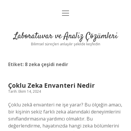
menüyü
Anasayfa
aç
Gizlilik Politikası
Laboratuvar ve Analiz Çözümleri
Yasal Uyarı
Bilimsel süreçleri anlaşılır şekilde keşfedin
Etiket:
8 zeka çeşidi nedir
Çoklu Zeka Envanteri Nedir
Tarih: Ekim 14, 2024
Çoklu zekâ envanteri ne işe yarar? Bu ölçeğin amacı,
bir kişinin sekiz farklı zeka alanındaki deneyimlerini
sınıflandırmasına yardımcı olmaktır. Bu
değerlendirme, hayatınızda hangi zeka bölümlerini