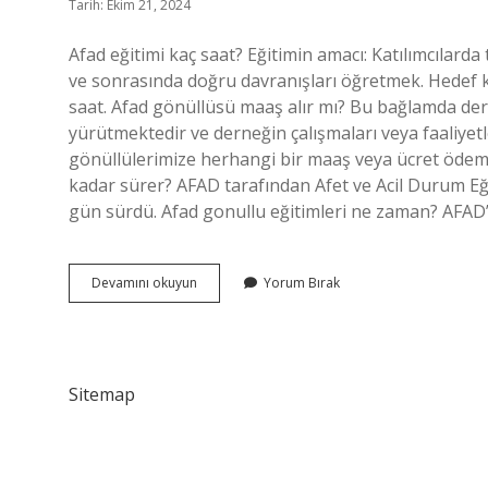
Tarih: Ekim 21, 2024
Afad eğitimi kaç saat? Eğitimin amacı: Katılımcılarda 
ve sonrasında doğru davranışları öğretmek. Hedef ki
saat. Afad gönüllüsü maaş alır mı? Bu bağlamda de
yürütmektedir ve derneğin çalışmaları veya faaliyet
gönüllülerimize herhangi bir maaş veya ücret ödem
kadar sürer? AFAD tarafından Afet ve Acil Durum Eğ
gün sürdü. Afad gonullu eğitimleri ne zaman? AFAD’
Afad
Devamını okuyun
Yorum Bırak
Eğitimi
Ne
Kadar
Sürer
Sitemap