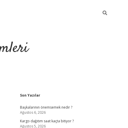
mleri
Sidebar
Son Yazılar
hiltonbet yeni
Başkalarının önemsemek nedir ?
Ağustos 6, 2026
Kargo dağıtım saat kaçta bitiyor ?
Ağustos 5, 2026