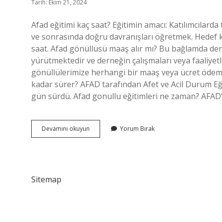
Tarih: Ekim 21, 2024
Afad eğitimi kaç saat? Eğitimin amacı: Katılımcılarda 
ve sonrasında doğru davranışları öğretmek. Hedef ki
saat. Afad gönüllüsü maaş alır mı? Bu bağlamda de
yürütmektedir ve derneğin çalışmaları veya faaliyet
gönüllülerimize herhangi bir maaş veya ücret ödem
kadar sürer? AFAD tarafından Afet ve Acil Durum Eğ
gün sürdü. Afad gonullu eğitimleri ne zaman? AFAD’
Afad
Devamını okuyun
Yorum Bırak
Eğitimi
Ne
Kadar
Sürer
Sitemap