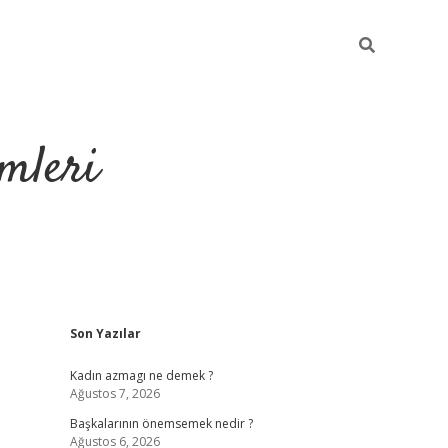
mleri
Sidebar
Son Yazılar
hiltonbet yeni 
Kadın azmagı ne demek ?
Ağustos 7, 2026
Başkalarının önemsemek nedir ?
Ağustos 6, 2026