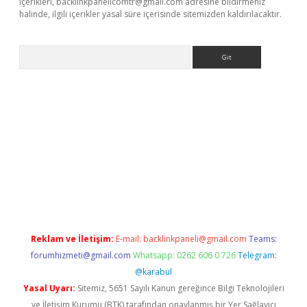
içerikleri,
backlinkpanelicomtr@gmail.com
adresine bildirmeniz
halinde, ilgili içerikler yasal süre içerisinde sitemizden kaldırılacaktır.
Arama
nbet yeni giriş
tulipbet
Reklam ve İletişim:
E-mail:
backlinkpaneli@gmail.com
Teams:
forumhizmeti@gmail.com
Whatsapp: 0262 606 0 726
Telegram:
@karabul
Yasal Uyarı:
Sitemiz, 5651 Sayılı Kanun gereğince Bilgi Teknolojileri
ve İletişim Kurumu (BTK) tarafından onaylanmış bir Yer Sağlayıcı