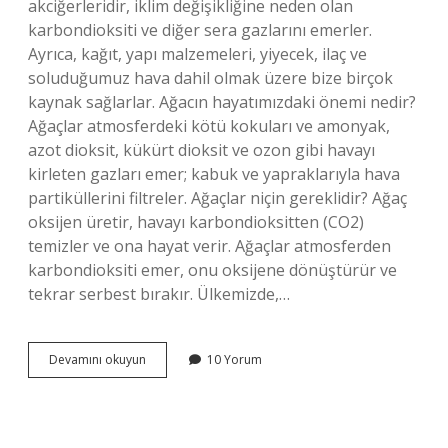
akciğerleridir, iklim değişikliğine neden olan
karbondioksiti ve diğer sera gazlarını emerler.
Ayrıca, kağıt, yapı malzemeleri, yiyecek, ilaç ve
soluduğumuz hava dahil olmak üzere bize birçok
kaynak sağlarlar. Ağacın hayatımızdaki önemi nedir?
Ağaçlar atmosferdeki kötü kokuları ve amonyak,
azot dioksit, kükürt dioksit ve ozon gibi havayı
kirleten gazları emer; kabuk ve yapraklarıyla hava
partiküllerini filtreler. Ağaçlar niçin gereklidir? Ağaç
oksijen üretir, havayı karbondioksitten (CO2)
temizler ve ona hayat verir. Ağaçlar atmosferden
karbondioksiti emer, onu oksijene dönüştürür ve
tekrar serbest bırakır. Ülkemizde,…
Ağaç
Devamını okuyun
10 Yorum
Olmasaydı
Hayatımız
Nasıl
Olurdu