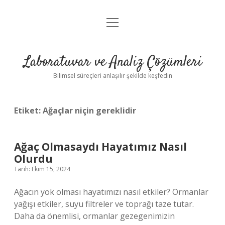
menüyü
Anasayfa
aç
Gizlilik Politikası
Laboratuvar ve Analiz Çözümleri
Yasal Uyarı
Bilimsel süreçleri anlaşılır şekilde keşfedin
Etiket:
Ağaçlar niçin gereklidir
Ağaç Olmasaydı Hayatımız Nasıl
Olurdu
Tarih: Ekim 15, 2024
Ağacın yok olması hayatımızı nasıl etkiler? Ormanlar
yağışı etkiler, suyu filtreler ve toprağı taze tutar.
Daha da önemlisi, ormanlar gezegenimizin