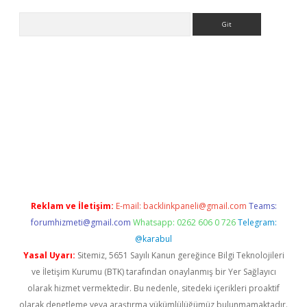
Arama
bet yeni giriş
tulipbet
Reklam ve İletişim:
E-mail:
backlinkpaneli@gmail.com
Teams:
forumhizmeti@gmail.com
Whatsapp: 0262 606 0 726
Telegram:
@karabul
Yasal Uyarı:
Sitemiz, 5651 Sayılı Kanun gereğince Bilgi Teknolojileri
ve İletişim Kurumu (BTK) tarafından onaylanmış bir Yer Sağlayıcı
olarak hizmet vermektedir. Bu nedenle, sitedeki içerikleri proaktif
olarak denetleme veya araştırma yükümlülüğümüz bulunmamaktadır.