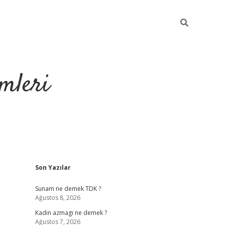
mleri
Sidebar
Son Yazılar
hiltonbet yeni g
Sunam ne demek TDK ?
Ağustos 8, 2026
Kadın azmagı ne demek ?
Ağustos 7, 2026