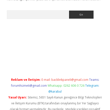
Arama
bet yeni giriş
tulipbet
Reklam ve İletişim:
E-mail:
backlinkpaneli@gmail.com
Teams:
forumhizmeti@gmail.com
Whatsapp: 0262 606 0 726
Telegram:
@karabul
Yasal Uyarı:
Sitemiz, 5651 Sayılı Kanun gereğince Bilgi Teknolojileri
ve İletişim Kurumu (BTK) tarafından onaylanmış bir Yer Sağlayıcı
olarak hizmet vermektedir. Bu nedenle, sitedeki içerikleri proaktif