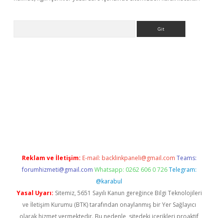
Arama
bet yeni giriş
tulipbet
Reklam ve İletişim:
E-mail:
backlinkpaneli@gmail.com
Teams:
forumhizmeti@gmail.com
Whatsapp: 0262 606 0 726
Telegram:
@karabul
Yasal Uyarı:
Sitemiz, 5651 Sayılı Kanun gereğince Bilgi Teknolojileri
ve İletişim Kurumu (BTK) tarafından onaylanmış bir Yer Sağlayıcı
olarak hizmet vermektedir. Bu nedenle, sitedeki içerikleri proaktif