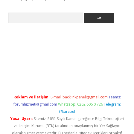
Arama
bet yeni giriş
tulipbet
Reklam ve İletişim:
E-mail:
backlinkpaneli@gmail.com
Teams:
forumhizmeti@gmail.com
Whatsapp: 0262 606 0 726
Telegram:
@karabul
Yasal Uyarı:
Sitemiz, 5651 Sayılı Kanun gereğince Bilgi Teknolojileri
ve İletişim Kurumu (BTK) tarafından onaylanmış bir Yer Sağlayıcı
olarak hizmet vermektedir. Bu nedenle, sitedeki içerikleri proaktif