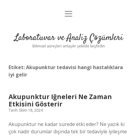
menüyü
Anasayfa
aç
Gizlilik Politikası
Laboratuvar ve Analiz Çözümleri
Yasal Uyarı
Bilimsel süreçleri anlaşılır şekilde keşfedin
Etiket:
Akupunktur tedavisi hangi hastalıklara
iyi gelir
Akupunktur Iğneleri Ne Zaman
Etkisini Gösterir
Tarih: Ekim 18, 2024
Akupunktur ne kadar sürede etki eder? Ne yazık ki
çok nadir durumlar dışında tek bir tedaviyle iyileşme