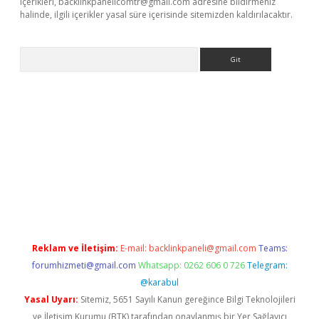
içerikleri,
backlinkpanelicomtr@gmail.com
adresine bildirmeniz
halinde, ilgili içerikler yasal süre içerisinde sitemizden kaldırılacaktır.
Arama
nbet yeni giriş
tulipbet
Reklam ve İletişim:
E-mail:
backlinkpaneli@gmail.com
Teams:
forumhizmeti@gmail.com
Whatsapp: 0262 606 0 726
Telegram:
@karabul
Yasal Uyarı:
Sitemiz, 5651 Sayılı Kanun gereğince Bilgi Teknolojileri
ve İletişim Kurumu (BTK) tarafından onaylanmış bir Yer Sağlayıcı