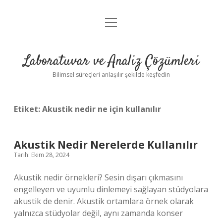
menüyü
Anasayfa
aç
Gizlilik Politikası
Laboratuvar ve Analiz Çözümleri
Yasal Uyarı
Bilimsel süreçleri anlaşılır şekilde keşfedin
Etiket:
Akustik nedir ne için kullanılır
Akustik Nedir Nerelerde Kullanılır
Tarih: Ekim 28, 2024
Akustik nedir örnekleri? Sesin dışarı çıkmasını
engelleyen ve uyumlu dinlemeyi sağlayan stüdyolara
akustik de denir. Akustik ortamlara örnek olarak
yalnızca stüdyolar değil, aynı zamanda konser