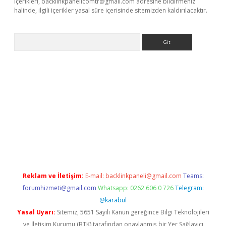
içerikleri,
backlinkpanelicomtr@gmail.com
adresine bildirmeniz
halinde, ilgili içerikler yasal süre içerisinde sitemizden kaldırılacaktır.
Arama
ş
tulipbet
Reklam ve İletişim:
E-mail:
backlinkpaneli@gmail.com
Teams:
forumhizmeti@gmail.com
Whatsapp: 0262 606 0 726
Telegram:
@karabul
Yasal Uyarı:
Sitemiz, 5651 Sayılı Kanun gereğince Bilgi Teknolojileri
ve İletişim Kurumu (BTK) tarafından onaylanmış bir Yer Sağlayıcı