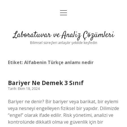
menüyü
Anasayfa
aç
Gizlilik Politikası
Laboratuvar ve Analiz Çözümleri
Yasal Uyarı
Bilimsel süreçleri anlaşılır şekilde keşfedin
Etiket:
Alfabenin Türkçe anlamı nedir
Bariyer Ne Demek 3 Sınıf
Tarih: Ekim 18, 2024
Bariyer ne denir? Bir bariyer veya barikat, bir eylemi
veya nesneyi engelleyen fiziksel bir yapıdır. Dilimizde
“engel” olarak ifade edilir. Risk yönetimi, analizi ve
kontrolünde dikkatli olma ve güvenlik için bir