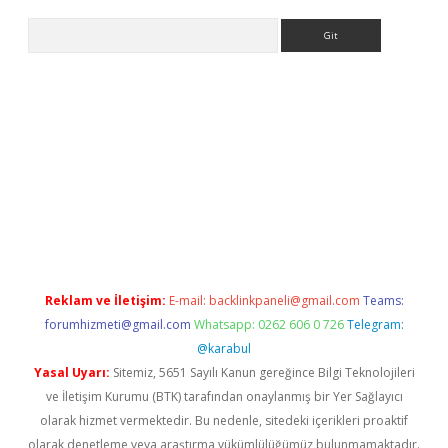
Arama
bet yeni giriş
tulipbet
Reklam ve İletişim:
E-mail:
backlinkpaneli@gmail.com
Teams:
forumhizmeti@gmail.com
Whatsapp: 0262 606 0 726
Telegram:
@karabul
Yasal Uyarı:
Sitemiz, 5651 Sayılı Kanun gereğince Bilgi Teknolojileri
ve İletişim Kurumu (BTK) tarafından onaylanmış bir Yer Sağlayıcı
olarak hizmet vermektedir. Bu nedenle, sitedeki içerikleri proaktif
olarak denetleme veya araştırma yükümlülüğümüz bulunmamaktadır.