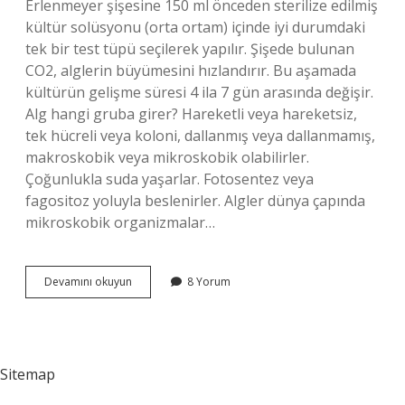
Erlenmeyer şişesine 150 ml önceden sterilize edilmiş
kültür solüsyonu (orta ortam) içinde iyi durumdaki
tek bir test tüpü seçilerek yapılır. Şişede bulunan
CO2, alglerin büyümesini hızlandırır. Bu aşamada
kültürün gelişme süresi 4 ila 7 gün arasında değişir.
Alg hangi gruba girer? Hareketli veya hareketsiz,
tek hücreli veya koloni, dallanmış veya dallanmamış,
makroskobik veya mikroskobik olabilirler.
Çoğunlukla suda yaşarlar. Fotosentez veya
fagositoz yoluyla beslenirler. Algler dünya çapında
mikroskobik organizmalar…
Alg
Devamını okuyun
8 Yorum
Ne
Ile
Beslenir
Sitemap