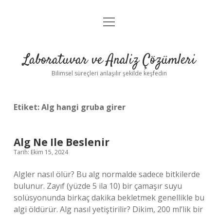
menüyü
Anasayfa
aç
Gizlilik Politikası
Laboratuvar ve Analiz Çözümleri
Yasal Uyarı
Bilimsel süreçleri anlaşılır şekilde keşfedin
Etiket:
Alg hangi gruba girer
Alg Ne Ile Beslenir
Tarih: Ekim 15, 2024
Algler nasıl ölür? Bu alg normalde sadece bitkilerde
bulunur. Zayıf (yüzde 5 ila 10) bir çamaşır suyu
solüsyonunda birkaç dakika bekletmek genellikle bu
algi öldürür. Alg nasıl yetiştirilir? Dikim, 200 ml’lik bir