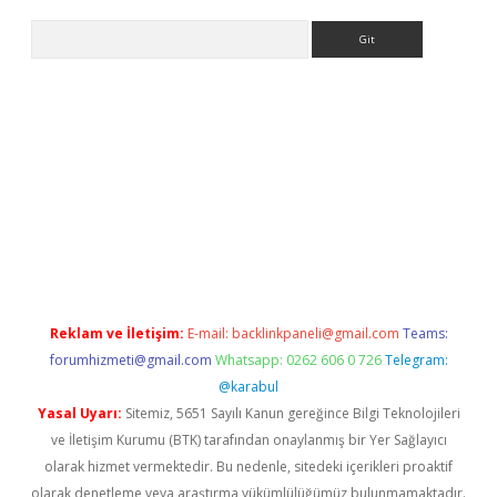
Arama
pbet
Reklam ve İletişim:
E-mail:
backlinkpaneli@gmail.com
Teams:
forumhizmeti@gmail.com
Whatsapp: 0262 606 0 726
Telegram:
@karabul
Yasal Uyarı:
Sitemiz, 5651 Sayılı Kanun gereğince Bilgi Teknolojileri
ve İletişim Kurumu (BTK) tarafından onaylanmış bir Yer Sağlayıcı
olarak hizmet vermektedir. Bu nedenle, sitedeki içerikleri proaktif
olarak denetleme veya araştırma yükümlülüğümüz bulunmamaktadır.