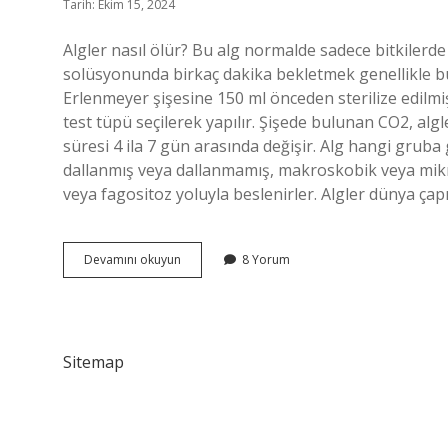
Tarih: Ekim 15, 2024
Algler nasıl ölür? Bu alg normalde sadece bitkilerde 
solüsyonunda birkaç dakika bekletmek genellikle bu al
Erlenmeyer şişesine 150 ml önceden sterilize edilmi
test tüpü seçilerek yapılır. Şişede bulunan CO2, al
süresi 4 ila 7 gün arasında değişir. Alg hangi gruba 
dallanmış veya dallanmamış, makroskobik veya mikro
veya fagositoz yoluyla beslenirler. Algler dünya ç
Alg
Devamını okuyun
8 Yorum
Ne
Ile
Beslenir
Sitemap