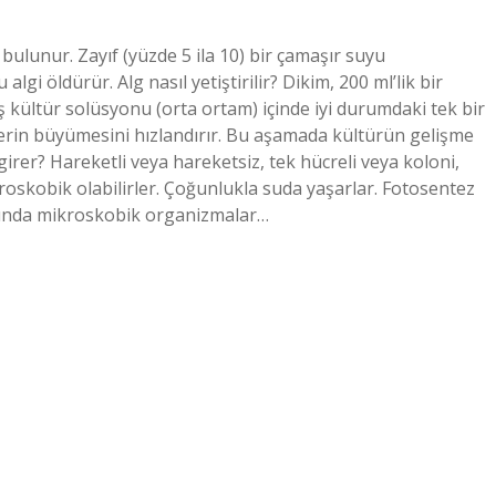
bulunur. Zayıf (yüzde 5 ila 10) bir çamaşır suyu
gi öldürür. Alg nasıl yetiştirilir? Dikim, 200 ml’lik bir
ş kültür solüsyonu (orta ortam) içinde iyi durumdaki tek bir
glerin büyümesini hızlandırır. Bu aşamada kültürün gelişme
girer? Hareketli veya hareketsiz, tek hücreli veya koloni,
skobik olabilirler. Çoğunlukla suda yaşarlar. Fotosentez
apında mikroskobik organizmalar…