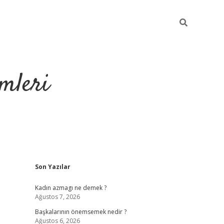
mleri
Sidebar
Son Yazılar
hiltonbet yeni g
Kadın azmagı ne demek ?
Ağustos 7, 2026
Başkalarının önemsemek nedir ?
Ağustos 6, 2026