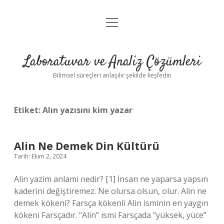
menüyü
Anasayfa
aç
Gizlilik Politikası
Laboratuvar ve Analiz Çözümleri
Yasal Uyarı
Bilimsel süreçleri anlaşılır şekilde keşfedin
Etiket:
Alın yazısını kim yazar
Alin Ne Demek Din Kültürü
Tarih: Ekim 2, 2024
Alin yazim anlami nedir? [1] İnsan ne yaparsa yapsın
kaderini değiştiremez. Ne olursa olsun, olur. Alin ne
demek kökeni? Farsça kökenli Alin isminin en yaygın
kökeni Farsçadır. “Alin” ismi Farsçada “yüksek, yüce”