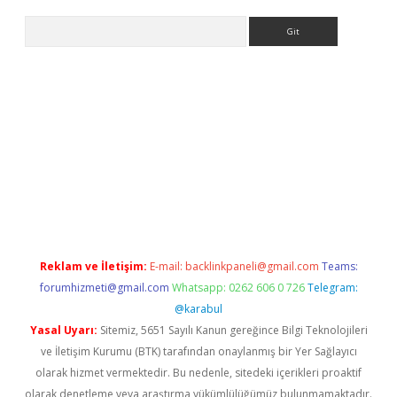
Arama
bet yeni giriş
tulipbet
Reklam ve İletişim:
E-mail:
backlinkpaneli@gmail.com
Teams:
forumhizmeti@gmail.com
Whatsapp: 0262 606 0 726
Telegram:
@karabul
Yasal Uyarı:
Sitemiz, 5651 Sayılı Kanun gereğince Bilgi Teknolojileri
ve İletişim Kurumu (BTK) tarafından onaylanmış bir Yer Sağlayıcı
olarak hizmet vermektedir. Bu nedenle, sitedeki içerikleri proaktif
olarak denetleme veya araştırma yükümlülüğümüz bulunmamaktadır.