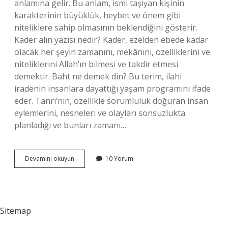
anlamına gelir. Bu anlam, ismi taşıyan kişinin
karakterinin büyüklük, heybet ve önem gibi
niteliklere sahip olmasının beklendiğini gösterir.
Kader alın yazısı nedir? Kader, ezelden ebede kadar
olacak her şeyin zamanını, mekânını, özelliklerini ve
niteliklerini Allah’ın bilmesi ve takdir etmesi
demektir. Baht ne demek din? Bu terim, ilahi
iradenin insanlara dayattığı yaşam programını ifade
eder. Tanrı’nın, özellikle sorumluluk doğuran insan
eylemlerini, nesneleri ve olayları sonsuzlukta
planladığı ve bunları zamanı…
Alin
Devamını okuyun
10 Yorum
Ne
Demek
Din
Kültürü
Sitemap