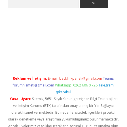
Arama
bet yeni giriş
tulipbet
Reklam ve İletişim:
E-mail:
backlinkpaneli@gmail.com
Teams:
forumhizmeti@gmail.com
Whatsapp: 0262 606 0 726
Telegram:
@karabul
Yasal Uyarı:
Sitemiz, 5651 Sayılı Kanun gereğince Bilgi Teknolojileri
ve İletişim Kurumu (BTK) tarafından onaylanmış bir Yer Sağlayıcı
olarak hizmet vermektedir. Bu nedenle, sitedeki içerikleri proaktif
olarak denetleme veya araştırma yükümlülüğümüz bulunmamaktadır.
Ancak, üyelerimiz yazdıkları içeriklerin sorumluluğunu taşımakta olup,