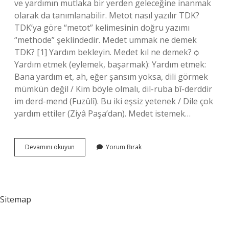
ve yardımın mutlaka bir yerden geleceğine inanmak
olarak da tanımlanabilir. Metot nasıl yazılır TDK?
TDK’ya göre “metot” kelimesinin doğru yazımı
“methode” şeklindedir. Medet ummak ne demek
TDK? [1] Yardım bekleyin. Medet kıl ne demek? ѻ
Yardım etmek (eylemek, başarmak): Yardım etmek:
Bana yardım et, ah, eğer şansım yoksa, dili görmek
mümkün değil / Kim böyle olmalı, dil-ruba bî-derddir
im derd-mend (Fuzûlî). Bu iki eşsiz yetenek / Dile çok
yardım ettiler (Ziyâ Paşa’dan). Medet istemek…
Medet
Devamını okuyun
Yorum Bırak
Nasıl
Yazılır
Tdk
Sitemap