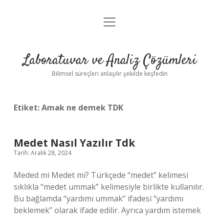
menüyü
Anasayfa
aç
Gizlilik Politikası
Laboratuvar ve Analiz Çözümleri
Yasal Uyarı
Bilimsel süreçleri anlaşılır şekilde keşfedin
Etiket:
Amak ne demek TDK
Medet Nasıl Yazılır Tdk
Tarih: Aralık 28, 2024
Meded mi Medet mi? Türkçede “medet” kelimesi
sıklıkla “medet ummak” kelimesiyle birlikte kullanılır.
Bu bağlamda “yardımı ummak” ifadesi “yardımı
beklemek” olarak ifade edilir. Ayrıca yardım istemek