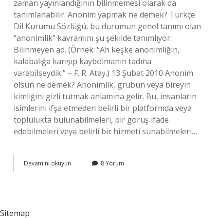
zaman yayınlandığının bilinmemesi olarak da
tanımlanabilir. Anonim yapmak ne demek? Türkçe
Dil Kurumu Sözlüğü, bu durumun genel tanımı olan
“anonimlik” kavramını şu şekilde tanımlıyor:
Bilinmeyen ad. (Örnek: “Ah keşke anonimliğin,
kalabalığa karışıp kaybolmanın tadına
varabilseydik.” – F. R. Atay.) 13 Şubat 2010 Anonim
olsun ne demek? Anonimlik, grubun veya bireyin
kimliğini gizli tutmak anlamına gelir. Bu, insanların
isimlerini ifşa etmeden belirli bir platformda veya
toplulukta bulunabilmeleri, bir görüş ifade
edebilmeleri veya belirli bir hizmeti sunabilmeleri…
Anonim
Devamını okuyun
8 Yorum
Oldu
Ne
Demek
Sitemap