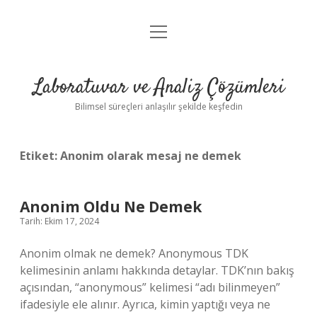
menüyü
Anasayfa
aç
Gizlilik Politikası
Laboratuvar ve Analiz Çözümleri
Yasal Uyarı
Bilimsel süreçleri anlaşılır şekilde keşfedin
Etiket:
Anonim olarak mesaj ne demek
Anonim Oldu Ne Demek
Tarih: Ekim 17, 2024
Anonim olmak ne demek? Anonymous TDK
kelimesinin anlamı hakkında detaylar. TDK’nın bakış
açısından, “anonymous” kelimesi “adı bilinmeyen”
ifadesiyle ele alınır. Ayrıca, kimin yaptığı veya ne