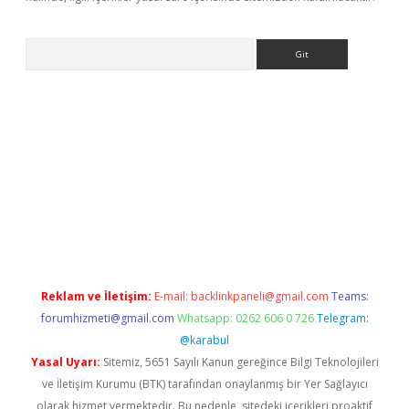
Arama
bet yeni giriş
tulipbet
Reklam ve İletişim:
E-mail:
backlinkpaneli@gmail.com
Teams:
forumhizmeti@gmail.com
Whatsapp: 0262 606 0 726
Telegram:
@karabul
Yasal Uyarı:
Sitemiz, 5651 Sayılı Kanun gereğince Bilgi Teknolojileri
ve İletişim Kurumu (BTK) tarafından onaylanmış bir Yer Sağlayıcı
olarak hizmet vermektedir. Bu nedenle, sitedeki içerikleri proaktif