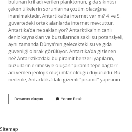
bulunan kril adı verilen planktonun, gıda sıkıntısı
çeken ülkelerin sorunlarına çözüm olacağına
inanılmaktadır. Antartika’da internet var mı? 4. ve 5.
güvertedeki ortak alanlarda internet mevcuttur.
Antartika’da ne saklanıyor? Antarktika’nın canlı
deniz kaynakları ve buzullarında saklı su potansiyeli,
aynı zamanda Dünya’nın gelecekteki su ve gıda
güvenliği olarak görülüyor. Antartika’da gizlenen
ne? Antarktika’daki bu piramit benzeri yapıların,
buzulların erimesiyle oluşan “piramit tepe dağları”
adı verilen jeolojik oluşumlar olduğu duyuruldu. Bu
nedenle, Antarktika’daki gizemli “piramit” yapısının…
Antarktikada
Devamını okuyun
Yorum Bırak
Internet
Var
Mı
Sitemap