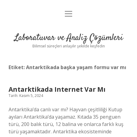
menüyü
Anasayfa
aç
Gizlilik Politikası
Laboratuvar ve Analiz Çözümleri
Yasal Uyarı
Bilimsel süreçleri anlaşılır şekilde keşfedin
Etiket:
Antarktikada başka yaşam formu var mı
Antarktikada Internet Var Mı
Tarih: Kasım 5, 2024
Antarktika’da canlı var mı? Hayvan çeşitliliği Kutup
ayıları Antarktika’da yaşamaz. Kıtada 35 penguen
türü, 200 balık türü, 12 balina ve onlarca farklı kuş
türü yaşamaktadır. Antarktika ekosisteminde