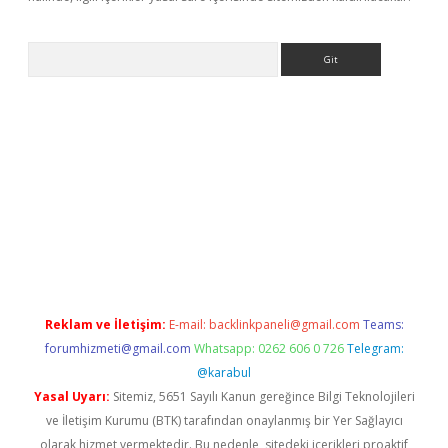
Arama
bet yeni giriş
tulipbet
Reklam ve İletişim:
E-mail:
backlinkpaneli@gmail.com
Teams:
forumhizmeti@gmail.com
Whatsapp: 0262 606 0 726
Telegram:
@karabul
Yasal Uyarı:
Sitemiz, 5651 Sayılı Kanun gereğince Bilgi Teknolojileri
ve İletişim Kurumu (BTK) tarafından onaylanmış bir Yer Sağlayıcı
olarak hizmet vermektedir. Bu nedenle, sitedeki içerikleri proaktif