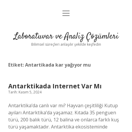
menüyü
Anasayfa
aç
Gizlilik Politikası
Laboratuvar ve Analiz Çözümleri
Yasal Uyarı
Bilimsel süreçleri anlaşılır şekilde keşfedin
Etiket:
Antartikada kar yağıyor mu
Antarktikada Internet Var Mı
Tarih: Kasım 5, 2024
Antarktika’da canlı var mı? Hayvan çeşitliliği Kutup
ayıları Antarktika’da yaşamaz. Kıtada 35 penguen
türü, 200 balık türü, 12 balina ve onlarca farklı kuş
türü yaşamaktadır. Antarktika ekosisteminde