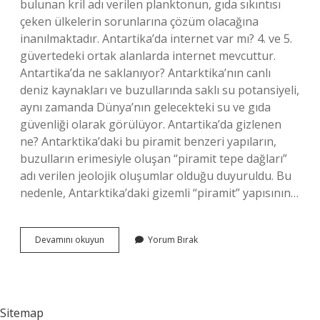
bulunan kril adı verilen planktonun, gıda sıkıntısı
çeken ülkelerin sorunlarına çözüm olacağına
inanılmaktadır. Antartika’da internet var mı? 4. ve 5.
güvertedeki ortak alanlarda internet mevcuttur.
Antartika’da ne saklanıyor? Antarktika’nın canlı
deniz kaynakları ve buzullarında saklı su potansiyeli,
aynı zamanda Dünya’nın gelecekteki su ve gıda
güvenliği olarak görülüyor. Antartika’da gizlenen
ne? Antarktika’daki bu piramit benzeri yapıların,
buzulların erimesiyle oluşan “piramit tepe dağları”
adı verilen jeolojik oluşumlar olduğu duyuruldu. Bu
nedenle, Antarktika’daki gizemli “piramit” yapısının…
Antarktikada
Devamını okuyun
Yorum Bırak
Internet
Var
Mı
Sitemap