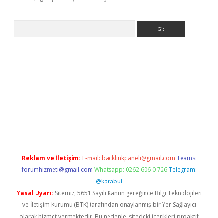
Arama
bet yeni giriş
tulipbet
Reklam ve İletişim:
E-mail:
backlinkpaneli@gmail.com
Teams:
forumhizmeti@gmail.com
Whatsapp: 0262 606 0 726
Telegram:
@karabul
Yasal Uyarı:
Sitemiz, 5651 Sayılı Kanun gereğince Bilgi Teknolojileri
ve İletişim Kurumu (BTK) tarafından onaylanmış bir Yer Sağlayıcı
olarak hizmet vermektedir. Bu nedenle, sitedeki içerikleri proaktif