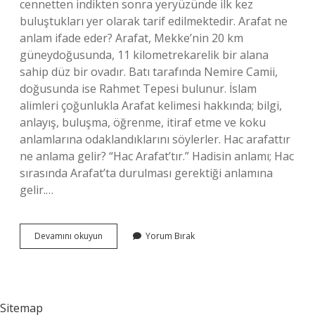
cennetten indikten sonra yeryüzünde ilk kez
buluştukları yer olarak tarif edilmektedir. Arafat ne
anlam ifade eder? Arafat, Mekke’nin 20 km
güneydoğusunda, 11 kilometrekarelik bir alana
sahip düz bir ovadır. Batı tarafında Nemire Camii,
doğusunda ise Rahmet Tepesi bulunur. İslam
alimleri çoğunlukla Arafat kelimesi hakkında; bilgi,
anlayış, buluşma, öğrenme, itiraf etme ve koku
anlamlarına odaklandıklarını söylerler. Hac arafattır
ne anlama gelir? “Hac Arafat’tır.” Hadisin anlamı; Hac
sırasında Arafat’ta durulması gerektiği anlamına
gelir.…
Arafat
Devamını okuyun
Yorum Bırak
Neyi
Sembolize
Eder
Sitemap