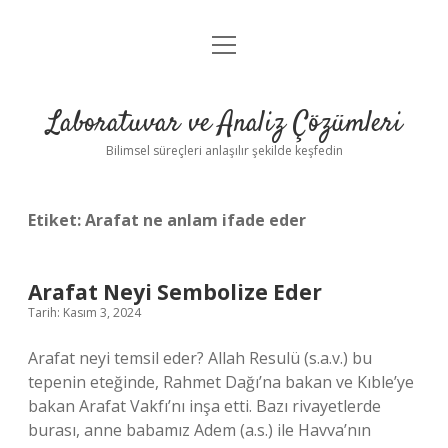
menüyü
Anasayfa
aç
Gizlilik Politikası
Laboratuvar ve Analiz Çözümleri
Yasal Uyarı
Bilimsel süreçleri anlaşılır şekilde keşfedin
Etiket:
Arafat ne anlam ifade eder
Arafat Neyi Sembolize Eder
Tarih: Kasım 3, 2024
Arafat neyi temsil eder? Allah Resulü (s.a.v.) bu
tepenin eteğinde, Rahmet Dağı’na bakan ve Kıble’ye
bakan Arafat Vakfı’nı inşa etti. Bazı rivayetlerde
burası, anne babamız Adem (a.s.) ile Havva’nın