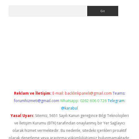
Arama
bet yeni giriş
tulipbet
Reklam ve İletişim:
E-mail:
backlinkpaneli@gmail.com
Teams:
forumhizmeti@gmail.com
Whatsapp: 0262 606 0 726
Telegram:
@karabul
Yasal Uyarı:
Sitemiz, 5651 Sayılı Kanun gereğince Bilgi Teknolojileri
ve İletişim Kurumu (BTK) tarafından onaylanmış bir Yer Sağlayıcı
olarak hizmet vermektedir. Bu nedenle, sitedeki içerikleri proaktif
olarak denetleme veya araştırma yükümlülüğümüz bulunmamaktadır.