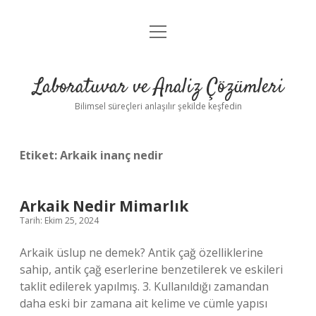
menüyü
Anasayfa
aç
Gizlilik Politikası
Laboratuvar ve Analiz Çözümleri
Yasal Uyarı
Bilimsel süreçleri anlaşılır şekilde keşfedin
Etiket:
Arkaik inanç nedir
Arkaik Nedir Mimarlık
Tarih: Ekim 25, 2024
Arkaik üslup ne demek? Antik çağ özelliklerine
sahip, antik çağ eserlerine benzetilerek ve eskileri
taklit edilerek yapılmış. 3. Kullanıldığı zamandan
daha eski bir zamana ait kelime ve cümle yapısı