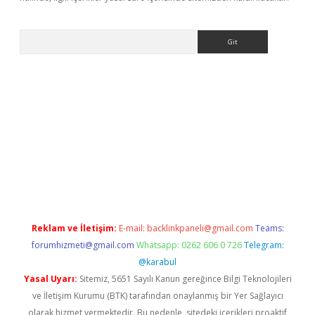
Arama
et yeni giriş
tulipbet
Reklam ve İletişim:
E-mail:
backlinkpaneli@gmail.com
Teams:
forumhizmeti@gmail.com
Whatsapp: 0262 606 0 726
Telegram:
@karabul
Yasal Uyarı:
Sitemiz, 5651 Sayılı Kanun gereğince Bilgi Teknolojileri
ve İletişim Kurumu (BTK) tarafından onaylanmış bir Yer Sağlayıcı
olarak hizmet vermektedir. Bu nedenle, sitedeki içerikleri proaktif