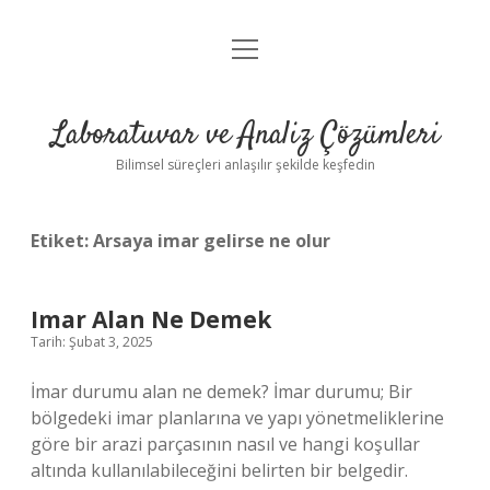
menüyü
Anasayfa
aç
Gizlilik Politikası
Laboratuvar ve Analiz Çözümleri
Yasal Uyarı
Bilimsel süreçleri anlaşılır şekilde keşfedin
Etiket:
Arsaya imar gelirse ne olur
Imar Alan Ne Demek
Tarih: Şubat 3, 2025
İmar durumu alan ne demek? İmar durumu; Bir
bölgedeki imar planlarına ve yapı yönetmeliklerine
göre bir arazi parçasının nasıl ve hangi koşullar
altında kullanılabileceğini belirten bir belgedir.