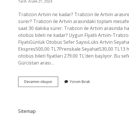
Tarih: Aralık 21, 2024
Trabzon Artvin ne kadar? Trabzon ile Artvin arasın
sürer? Trabzon ile Artvin arasındaki toplam mesafe 
saat 30 dakika sürer. Trabzon ile Artvin arasında h
otobüs bileti ne kadar? Uygun Fiyatlı Artvin-Trabzon
FiyatıGünlük Otobüs Sefer SayısıLüks Artvin Seyah
Ekspres500,00 TL7Prenskale Seyahat530,00 TL13 ha
otobüs bileti fiyatları 279.00 TL’den başlıyor. Bu sefe
Gürcistan arası…
Artvin
Devamını okuyun
Yorum Bırak
Trabzon
Ne
Kadar
Sitemap