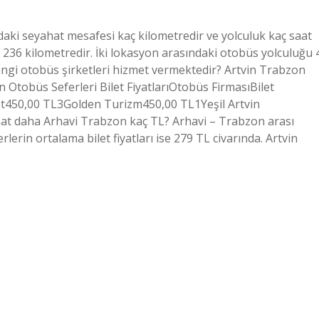
daki seyahat mesafesi kaç kilometredir ve yolculuk kaç saat
236 kilometredir. İki lokasyon arasındaki otobüs yolculuğu 
angi otobüs şirketleri hizmet vermektedir? Artvin Trabzon
 Otobüs Seferleri Bilet FiyatlarıOtobüs FirmasıBilet
at450,00 TL3Golden Turizm450,00 TL1Yeşil Artvin
t daha Arhavi Trabzon kaç TL? Arhavi – Trabzon arası
rlerin ortalama bilet fiyatları ise 279 TL civarında. Artvin