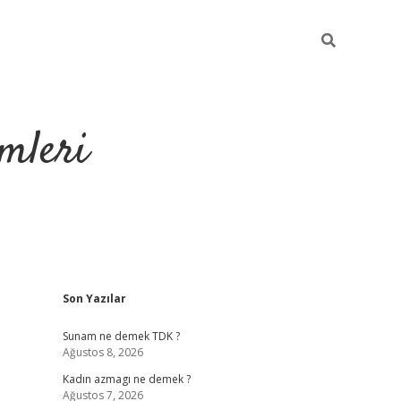
mleri
Sidebar
Son Yazılar
hiltonbet yeni g
Sunam ne demek TDK ?
Ağustos 8, 2026
Kadın azmagı ne demek ?
Ağustos 7, 2026